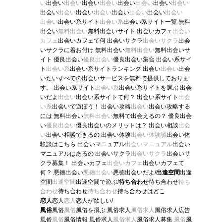
い
出会い
出会い
出会い
出会い
出会い
出会い
出会い
出会い
出会い
出会い
出会い
出会い
出会い
出会い
出会い
出会い
出会い
出会い系サイト
出会い系
出会い系サイト一覧 無料
出会い
無料出会い
無料出会いサイト 出会いカフェ
出会い
カフェ
出会いカフェて何 出会いサクラ
出会いサクラ
出会
いサクラに着お付け 無料出会い
無料出会い
無料出会いサ
イト 優良出会い
優良出会い
優良出会い集合 出会い系サイ
ト
出会い系
出会い系サイトランキング 出会い
出会い
出会
いたいすべての出会いサービスを無料で提供しておりま
す。 出会い系サイト
出会い系
出会い系サイトを選ぶ 出会
いだよ
出会い
出会い系サイトて何？ 出会い系サイト
出会
い系
出会いで遊ぼう！ 出会い攻略
出会い
出会い攻略する
には 無料出会い
無料出会い
無料で出会えるの？ 優良出会
い
優良出会い
優良出会いのメリットは？ 出会い相談
出会
い
出会い相談できるの 出会い体験
出会い体験談
出会い体
験談はこちら 出会いマニュアル
出会いマニュアル
出会い
マニュアルはあるの 出会いサクラ
出会いサクラ
出会いサ
クラ募集！ 出会いカフェ
出会いカフェ
出会いカフェて
何？ 悪徳出会い
悪徳出会い
悪徳出会いだよ/
出逢空間
出逢
空間
出逢空間
出逢空間で遊ぶ/
待ち合わせ
待ち合わせ
待ち
合わせ
待ち合わせ
待ち合わせ
待ち合わせはどこ
恋人
恋人
恋人
恋人が欲しい/
風俗
風俗
風俗
風俗を撰ぶ 風俗求人
風俗求人
風俗求人広告
風俗
風俗
風俗情報 風俗求人
風俗求人
風俗求人募集
風俗
風