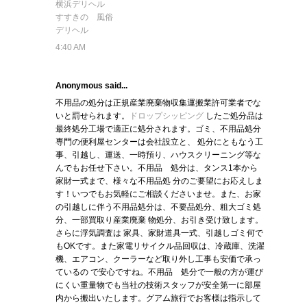
横浜デリヘル
すすきの 風俗
デリヘル
4:40 AM
Anonymous said...
不用品の処分は正規産業廃棄物収集運搬業許可業者でな
いと罰せられます。
ドロップシッピング
したご処分品は
最終処分工場で適正に処分されます。ゴミ、不用品処分
専門の便利屋センターは会社設立と、 処分にともなう工
事、引越し、運送、一時預り、ハウスクリーニング等な
んでもお任せ下さい。不用品 処分は、タンス1本から
家財一式まで、様々な不用品処 分のご要望にお応えしま
す！いつでもお気軽にご相談くださいませ。また、お家
の引越しに伴う不用品処分は、不要品処分、粗大ゴミ処
分、一部買取り産業廃棄 物処分、お引き受け致します。
さらに浮気調査は 家具、家財道具一式、引越しゴミ何で
もOKです。また家電リサイクル品回収は、冷蔵庫、洗濯
機、エアコン、クーラーなど取り外し工事も安価で承っ
ているの で安心ですね。不用品 処分で一般の方が運び
にくい重量物でも当社の技術スタッフが安全第一に部屋
内から搬出いたします。グアム旅行でお客様は指示して