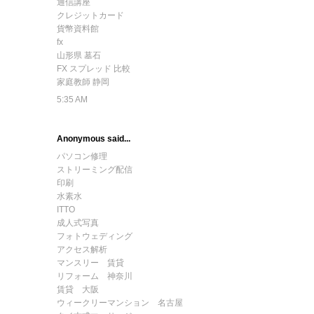
通信講座
クレジットカード
貨幣資料館
fx
山形県 墓石
FX スプレッド 比較
家庭教師 静岡
5:35 AM
Anonymous said...
パソコン修理
ストリーミング配信
印刷
水素水
ITTO
成人式写真
フォトウェディング
アクセス解析
マンスリー 賃貸
リフォーム 神奈川
賃貸 大阪
ウィークリーマンション 名古屋