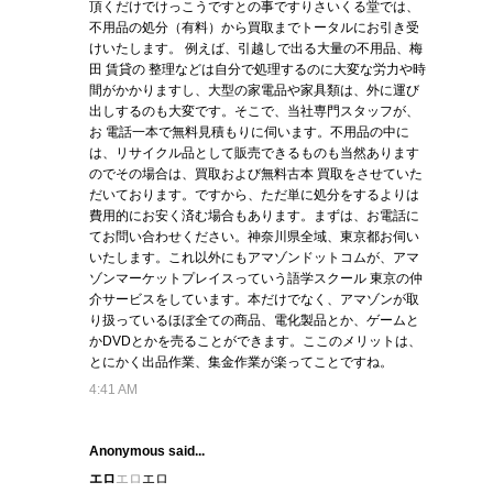
頂くだけでけっこうですとの事ですりさいくる堂では、
不用品の処分（有料）から買取までトータルにお引き受
けいたします。 例えば、引越しで出る大量の不用品、梅
田 賃貸の 整理などは自分で処理するのに大変な労力や時
間がかかりますし、大型の家電品や家具類は、外に運び
出しするのも大変です。そこで、当社専門スタッフが、
お 電話一本で無料見積もりに伺います。不用品の中に
は、リサイクル品として販売できるものも当然あります
のでその場合は、買取および無料古本 買取をさせていた
だいております。ですから、ただ単に処分をするよりは
費用的にお安く済む場合もあります。まずは、お電話に
てお問い合わせください。神奈川県全域、東京都お伺い
いたします。これ以外にもアマゾンドットコムが、アマ
ゾンマーケットプレイスっていう語学スクール 東京の仲
介サービスをしています。本だけでなく、アマゾンが取
り扱っているほぼ全ての商品、電化製品とか、ゲームと
かDVDとかを売ることができます。ここのメリットは、
とにかく出品作業、集金作業が楽ってことですね。
4:41 AM
Anonymous said...
エロ
エロ
エロ