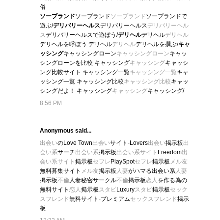
俗
ソープランド
ソープランド
ソープランド
ソープランドで
遊ぶ/
デリバリーヘルス
デリバリーヘルス
デリバリーヘル
ス
デリバリーヘルスで遊ぼう/
デリヘル
デリヘル
デリヘル
デリヘルを呼ぼう デリヘル
デリヘル
デリヘルを撰ぶ/
キャ
ッシング
キャッシングローン
キャッシングローン
キャッ
シングローンを比較 キャッシング
キャッシング
キャッシ
ング比較サイト キャッシング一覧
キャッシング一覧
キャ
ッシング一覧 キャッシング比較
キャッシング比較
キャッ
シングだよ！ キャッシング
キャッシング
キャッシング/
8:56 PM
Anonymous said...
出会い
のLove Town
出会い
サイト-Lovers
出会い
掲示板
出
会い系
サーチ
出会い系
掲示板
出会い系サイト
Freedom
出
会い系サイト
掲示板
セフレ
PlaySpot
セフレ
掲示板
メル友
無料募集サイト
メル友
掲示板
人妻
がハマる出会い系
人妻
掲示板
不倫
人妻秘密サークル
不倫
掲示板
恋人
を作る為の
無料サイト
恋人
掲示板
スタビ
Luxury
スタビ
掲示板
セック
スフレンド
無料サイト-プレミアム
セックスフレンド
掲示
板