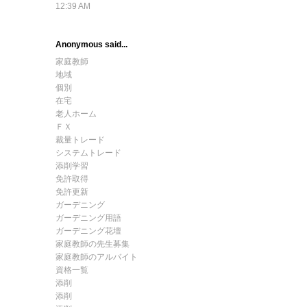
12:39 AM
Anonymous said...
家庭教師
地域
個別
在宅
老人ホーム
ＦＸ
裁量トレード
システムトレード
添削学習
免許取得
免許更新
ガーデニング
ガーデニング用語
ガーデニング花壇
家庭教師の先生募集
家庭教師のアルバイト
資格一覧
添削
添削