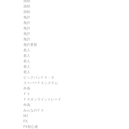
添削
添削
添削
免許
免許
免許
免許
免許
免許更新
老人
老人
老人
老人
老人
ビックバンＦＸ－６
スーパーＦＸシステム
外為
ＦＸ
ＦＸオンライントレード
外為
みんなのＦＸ
MJ
FX
FX初心者