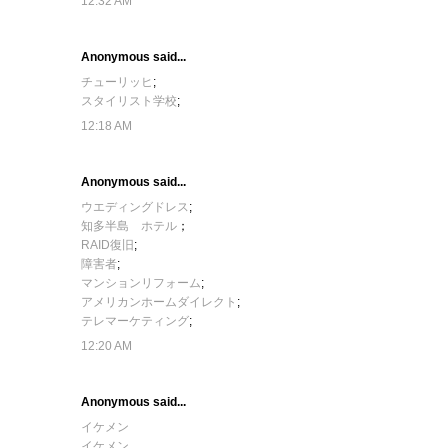
12:32 AM
Anonymous said...
チューリッヒ
;
スタイリスト学校
;
12:18 AM
Anonymous said...
ウエディングドレス
;
知多半島 ホテル
；
RAID復旧
;
障害者
;
マンションリフォーム
;
アメリカンホームダイレクト
;
テレマーケティング
;
12:20 AM
Anonymous said...
イケメン
イケメン