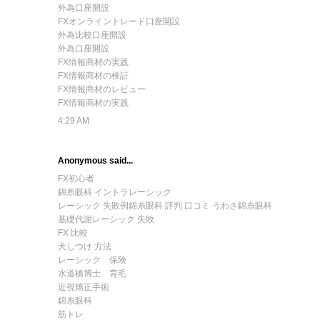
外為口座開設
FXオンライントレード口座開設
外為比較口座開設
外為口座開設
FX情報商材の実践
FX情報商材の検証
FX情報商材のレビュー
FX情報商材の実践
4:29 AM
Anonymous said...
FX初心者
錦糸眼科 イントラレーシック
レーシック 失敗例
錦糸眼科 評判 口コミ うわさ
錦糸眼科
基礎代謝
レーシック 失敗
FX 比較
犬しつけ 方法
レーシック 保険
水道橋博士 育毛
近視矯正手術
錦糸眼科
筋トレ