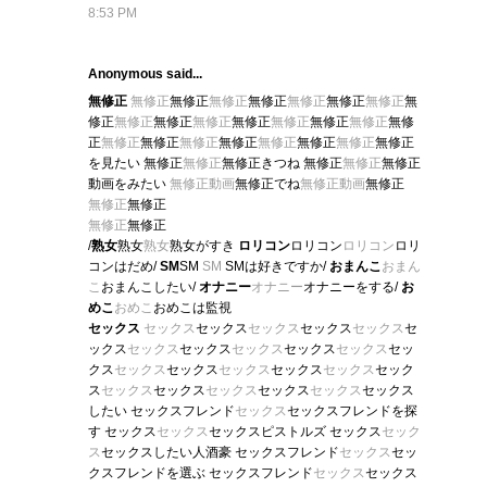
8:53 PM
Anonymous said...
無修正
無修正
無修正
無修正
無修正
無修正
無修正
無修正
無
修正
無修正
無修正
無修正
無修正
無修正
無修正
無修正
無修
正
無修正
無修正
無修正
無修正
無修正
無修正
無修正
無修正
を見たい 無修正
無修正
無修正きつね 無修正
無修正
無修正
動画をみたい
無修正動画
無修正でね
無修正動画
無修正
無修正
無修正
無修正
無修正
/
熟女
熟女
熟女
熟女がすき
ロリコン
ロリコン
ロリコン
ロリ
コンはだめ/
SM
SM
SM
SMは好きですか/
おまんこ
おまん
こ
おまんこしたい/
オナニー
オナニー
オナニーをする/
お
めこ
おめこ
おめこは監視
セックス
セックス
セックス
セックス
セックス
セックス
セ
ックス
セックス
セックス
セックス
セックス
セックス
セッ
クス
セックス
セックス
セックス
セックス
セックス
セック
ス
セックス
セックス
セックス
セックス
セックス
セックス
したい セックスフレンド
セックス
セックスフレンドを探
す セックス
セックス
セックスピストルズ セックス
セック
ス
セックスしたい人酒豪 セックスフレンド
セックス
セッ
クスフレンドを選ぶ セックスフレンド
セックス
セックス