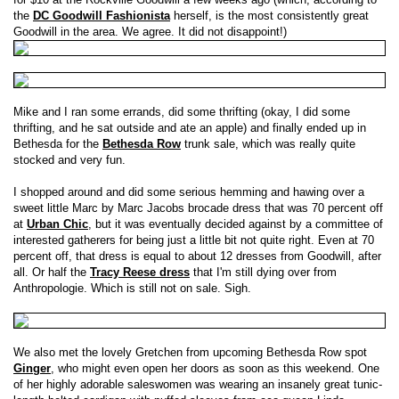
the
DC Goodwill Fashionista
herself, is the most consistently great
Goodwill in the area. We agree. It did not disappoint!)
Mike and I ran some errands, did some thrifting (okay, I did some
thrifting, and he sat outside and ate an apple) and finally ended up in
Bethesda for the
Bethesda Row
trunk sale, which was really quite
stocked and very fun.
I shopped around and did some serious hemming and hawing over a
sweet little Marc by Marc Jacobs brocade dress that was 70 percent off
at
Urban Chic
, but it was eventually decided against by a committee of
interested gatherers for being just a little bit not quite right. Even at 70
percent off, that dress is equal to about 12 dresses from Goodwill, after
all. Or half the
Tracy Reese dress
that I'm still dying over from
Anthropologie. Which is still not on sale. Sigh.
We also met the lovely Gretchen from upcoming Bethesda Row spot
Ginger
, who might even open her doors as soon as this weekend. One
of her highly adorable saleswomen was wearing an insanely great tunic-