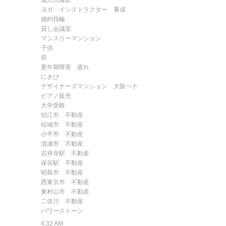
成人式撮影
ヨガ インストラクター 養成
婚約指輪
貸し会議室
マンスリーマンション
子供
癌
更年期障害
疲れ
にきび
デザイナーズマンション 大阪
ヘナ
ピアノ販売
大学受験
狛江市 不動産
稲城市 不動産
小平市 不動産
清瀬市 不動産
吉祥寺駅 不動産
保谷駅 不動産
昭島市 不動産
西東京市 不動産
東村山市 不動産
二俣川 不動産
パワーストーン
4:32 AM