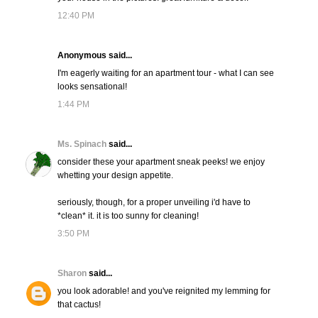
12:40 PM
Anonymous said...
I'm eagerly waiting for an apartment tour - what I can see
looks sensational!
1:44 PM
Ms. Spinach
said...
consider these your apartment sneak peeks! we enjoy
whetting your design appetite.
seriously, though, for a proper unveiling i'd have to
*clean* it. it is too sunny for cleaning!
3:50 PM
Sharon
said...
you look adorable! and you've reignited my lemming for
that cactus!