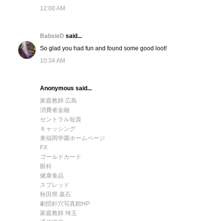
12:00 AM
BabsieD
said...
So glad you had fun and found some good loot!
10:34 AM
Anonymous said...
家庭教師 広島
消費者金融
セントラル短資
キャッシング
東福岡学園ホームページ
FX
ゴールドカード
眼科
健康食品
スプレッド
秋田県 墓石
劇団針穴写真館HP
家庭教師 埼玉