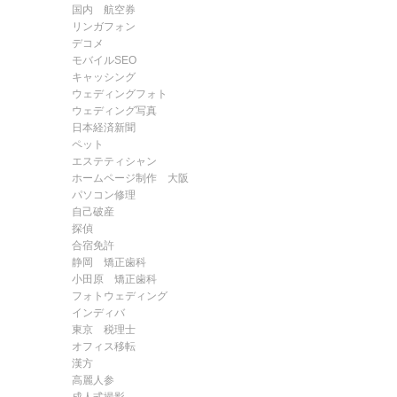
国内 航空券
リンガフォン
デコメ
モバイルSEO
キャッシング
ウェディングフォト
ウェディング写真
日本経済新聞
ペット
エステティシャン
ホームページ制作 大阪
パソコン修理
自己破産
探偵
合宿免許
静岡 矯正歯科
小田原 矯正歯科
フォトウェディング
インディバ
東京 税理士
オフィス移転
漢方
高麗人参