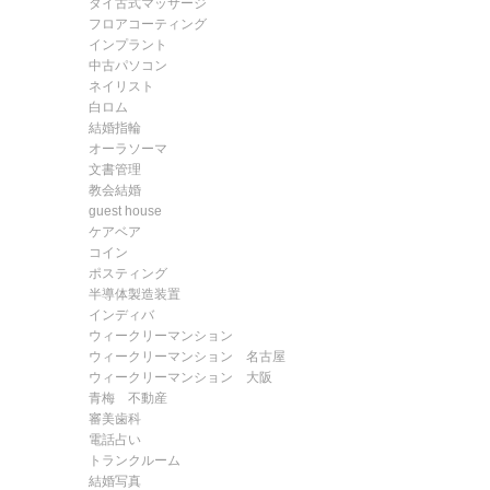
タイ古式マッサージ
フロアコーティング
インプラント
中古パソコン
ネイリスト
白ロム
結婚指輪
オーラソーマ
文書管理
教会結婚
guest house
ケアベア
コイン
ポスティング
半導体製造装置
インディバ
ウィークリーマンション
ウィークリーマンション 名古屋
ウィークリーマンション 大阪
青梅 不動産
審美歯科
電話占い
トランクルーム
結婚写真