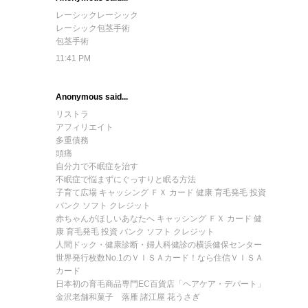
レーシック
レーシック
レーシック
包茎手術
包茎手術
11:41 PM
Anonymous said...
リストラ
アフィリエイト
多重債務
頭痛
自分力で不眠症を治す
不眠症で悩まずにぐっすりと眠る方法
子育て広場 キャッシング ＦＸ カード 健康 育毛発毛 投資
バンク ソフト クレジット
赤ちゃんがほしいあなたへ キャッシング ＦＸ カード 健
康 育毛発毛 投資 バンク ソフト クレジット
人間ドック・健康診断・婦人科健診の横浜健保センター
世界発行枚数No.1のＶＩＳＡカード！なら住信ＶＩＳＡ
カード
日本初の育毛商品専門EC百貨店「ヘアケア・デパート」
金沢老舗和菓子 落雁 諸江屋 花うさぎ