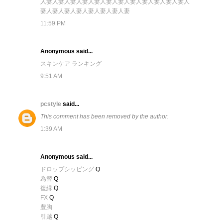
人妻
人妻
人妻
人妻
人妻
人妻
人妻
人妻
人妻
人妻
人妻
人妻
人
妻
人妻
人妻
人妻
人妻
人妻
人妻
人妻
11:59 PM
Anonymous said...
スキンケア ランキング
9:51 AM
pcstyle
said...
This comment has been removed by the author.
1:39 AM
Anonymous said...
ドロップシッピング
Q
為替
Q
復縁
Q
FX
Q
豊胸
引越
Q