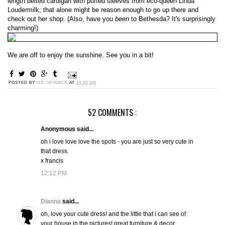
length belted cardigan with puffed sleeves from eco-queen Linda
Loudermilk; that alone might be reason enough to go up there and
check out her shop. (Also, have you
been
to Bethesda? It's surprisingly
charming!)
We are off to enjoy the sunshine. See you in a bit!
POSTED BY
MS. SPINACH
AT
10:45 AM
52 COMMENTS :
Anonymous said...
oh i love love love the spots - you are just so very cute in
that dress.
x francis
12:12 PM
Dianna
said...
oh, love your cute dress! and the little that i can see of
your house in the pictures! great furniture & decor.