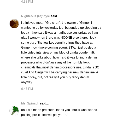
4:38 PM
Righteous (re)Style
said...
I think you mean "Gretchen", the owner of Ginger. I
wanted to go by yesterday too, but ended up stopping by
today - they said it was a madhouse yesterday, so I am
glad I went when there was NOONE else there. I took
some pix of the few Loudermilk things they have at
Ginger now (more coming soon). BTW, I just posted a
little video interview on my blog of Linda Loudermilk
where she talks about how hard it was to find a denim
processor who didn't use any of the horribly toxic
chemicals that most denim processors use. Linda is SO
cute! And Ginger will be carrying her new denim line. A
little pricey, but, not really if you buy fancy denim
anyway.
6:47 PM
Ms. Spinach
said...
oh, i did mean gretchen! thank you. that is what speed-
posting pre-coffee will get you. : /