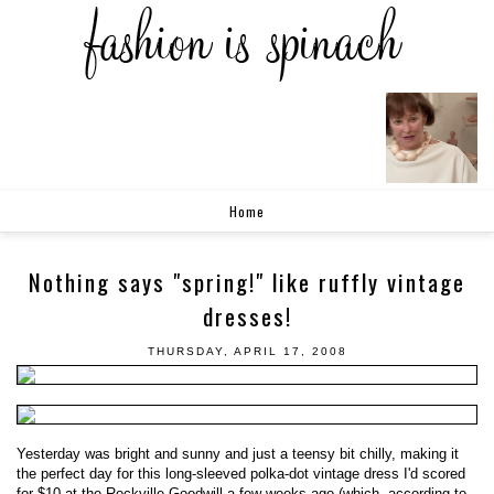
Home
Nothing says "spring!" like ruffly vintage
dresses!
THURSDAY, APRIL 17, 2008
Yesterday was bright and sunny and just a teensy bit chilly, making it
the perfect day for this long-sleeved polka-dot vintage dress I'd scored
for $10 at the Rockville Goodwill a few weeks ago (which, according to