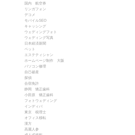
国内 航空券
リンガフォン
デコメ
モバイルSEO
キャッシング
ウェディングフォト
ウェディング写真
日本経済新聞
ペット
エステティシャン
ホームページ制作 大阪
パソコン修理
自己破産
探偵
合宿免許
静岡 矯正歯科
小田原 矯正歯科
フォトウェディング
インディバ
東京 税理士
オフィス移転
漢方
高麗人参