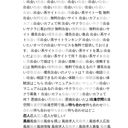
い
出会い
出会い
出会い
出会い
出会い
出会い
出会い
出会い
出会い
出会い
出会い
出会い
出会い
出会い
出会い
出会い
出会い
出会い系サイト
出会い系
出会い系サイト一覧 無料
出会い
無料出会い
無料出会いサイト 出会いカフェ
出会い
カフェ
出会いカフェて何 出会いサクラ
出会いサクラ
出会
いサクラに着お付け 無料出会い
無料出会い
無料出会いサ
イト 優良出会い
優良出会い
優良出会い集合 出会い系サイ
ト
出会い系
出会い系サイトランキング 出会い
出会い
出会
いたいすべての出会いサービスを無料で提供しておりま
す。 出会い系サイト
出会い系
出会い系サイトを選ぶ 出会
いだよ
出会い
出会い系サイトて何？ 出会い系サイト
出会
い系
出会いで遊ぼう！ 出会い攻略
出会い
出会い攻略する
には 無料出会い
無料出会い
無料で出会えるの？ 優良出会
い
優良出会い
優良出会いのメリットは？ 出会い相談
出会
い
出会い相談できるの 出会い体験
出会い体験談
出会い体
験談はこちら 出会いマニュアル
出会いマニュアル
出会い
マニュアルはあるの 出会いサクラ
出会いサクラ
出会いサ
クラ募集！ 出会いカフェ
出会いカフェ
出会いカフェて
何？ 悪徳出会い
悪徳出会い
悪徳出会いだよ/
出逢空間
出逢
空間
出逢空間
出逢空間で遊ぶ/
待ち合わせ
待ち合わせ
待ち
合わせ
待ち合わせ
待ち合わせ
待ち合わせはどこ
恋人
恋人
恋人
恋人が欲しい/
風俗
風俗
風俗
風俗を撰ぶ 風俗求人
風俗求人
風俗求人広告
風俗
風俗
風俗情報 風俗求人
風俗求人
風俗求人募集
風俗
風