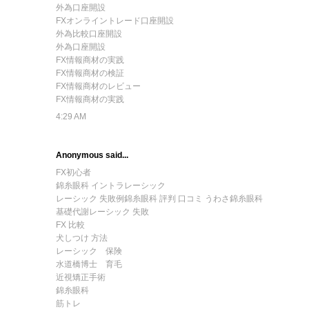
外為口座開設
FXオンライントレード口座開設
外為比較口座開設
外為口座開設
FX情報商材の実践
FX情報商材の検証
FX情報商材のレビュー
FX情報商材の実践
4:29 AM
Anonymous said...
FX初心者
錦糸眼科 イントラレーシック
レーシック 失敗例
錦糸眼科 評判 口コミ うわさ
錦糸眼科
基礎代謝
レーシック 失敗
FX 比較
犬しつけ 方法
レーシック 保険
水道橋博士 育毛
近視矯正手術
錦糸眼科
筋トレ