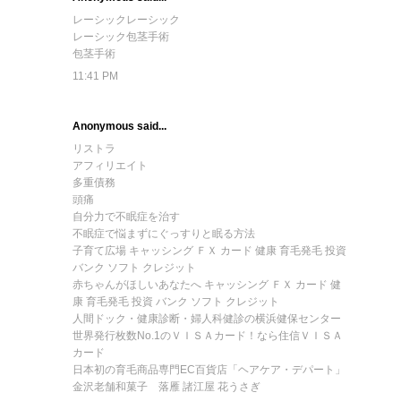
レーシック
レーシック
レーシック
包茎手術
包茎手術
11:41 PM
Anonymous said...
リストラ
アフィリエイト
多重債務
頭痛
自分力で不眠症を治す
不眠症で悩まずにぐっすりと眠る方法
子育て広場 キャッシング ＦＸ カード 健康 育毛発毛 投資
バンク ソフト クレジット
赤ちゃんがほしいあなたへ キャッシング ＦＸ カード 健
康 育毛発毛 投資 バンク ソフト クレジット
人間ドック・健康診断・婦人科健診の横浜健保センター
世界発行枚数No.1のＶＩＳＡカード！なら住信ＶＩＳＡ
カード
日本初の育毛商品専門EC百貨店「ヘアケア・デパート」
金沢老舗和菓子 落雁 諸江屋 花うさぎ