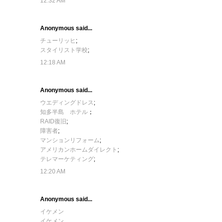
12:32 AM
Anonymous said...
チューリッヒ
;
スタイリスト学校
;
12:18 AM
Anonymous said...
ウエディングドレス
;
知多半島 ホテル
；
RAID復旧
;
障害者
;
マンションリフォーム
;
アメリカンホームダイレクト
;
テレマーケティング
;
12:20 AM
Anonymous said...
イケメン
イケメン