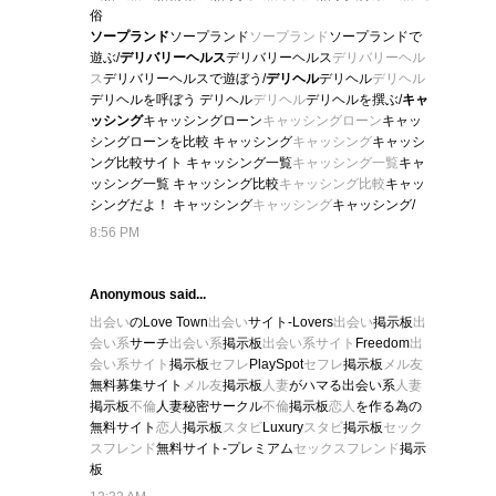
俗
ソープランド
ソープランド
ソープランド
ソープランドで
遊ぶ/
デリバリーヘルス
デリバリーヘルス
デリバリーヘル
ス
デリバリーヘルスで遊ぼう/
デリヘル
デリヘル
デリヘル
デリヘルを呼ぼう デリヘル
デリヘル
デリヘルを撰ぶ/
キャ
ッシング
キャッシングローン
キャッシングローン
キャッ
シングローンを比較 キャッシング
キャッシング
キャッシ
ング比較サイト キャッシング一覧
キャッシング一覧
キャ
ッシング一覧 キャッシング比較
キャッシング比較
キャッ
シングだよ！ キャッシング
キャッシング
キャッシング/
8:56 PM
Anonymous said...
出会い
のLove Town
出会い
サイト-Lovers
出会い
掲示板
出
会い系
サーチ
出会い系
掲示板
出会い系サイト
Freedom
出
会い系サイト
掲示板
セフレ
PlaySpot
セフレ
掲示板
メル友
無料募集サイト
メル友
掲示板
人妻
がハマる出会い系
人妻
掲示板
不倫
人妻秘密サークル
不倫
掲示板
恋人
を作る為の
無料サイト
恋人
掲示板
スタビ
Luxury
スタビ
掲示板
セック
スフレンド
無料サイト-プレミアム
セックスフレンド
掲示
板