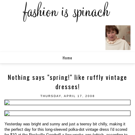
Home
Nothing says "spring!" like ruffly vintage
dresses!
THURSDAY, APRIL 17, 2008
Yesterday was bright and sunny and just a teensy bit chilly, making it
the perfect day for this long-sleeved polka-dot vintage dress I'd scored
for $10 at the Rockville Goodwill a few weeks ago (which, according to