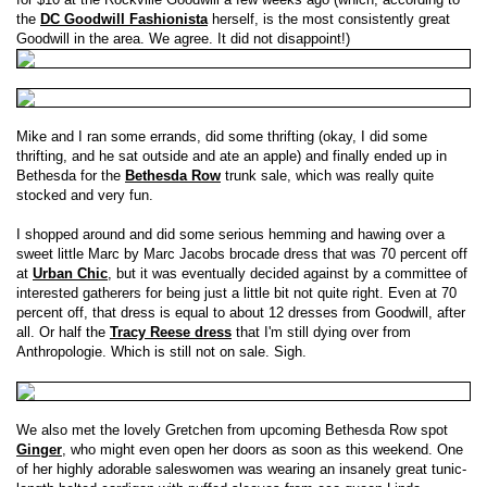
the
DC Goodwill Fashionista
herself, is the most consistently great
Goodwill in the area. We agree. It did not disappoint!)
Mike and I ran some errands, did some thrifting (okay, I did some
thrifting, and he sat outside and ate an apple) and finally ended up in
Bethesda for the
Bethesda Row
trunk sale, which was really quite
stocked and very fun.
I shopped around and did some serious hemming and hawing over a
sweet little Marc by Marc Jacobs brocade dress that was 70 percent off
at
Urban Chic
, but it was eventually decided against by a committee of
interested gatherers for being just a little bit not quite right. Even at 70
percent off, that dress is equal to about 12 dresses from Goodwill, after
all. Or half the
Tracy Reese dress
that I'm still dying over from
Anthropologie. Which is still not on sale. Sigh.
We also met the lovely Gretchen from upcoming Bethesda Row spot
Ginger
, who might even open her doors as soon as this weekend. One
of her highly adorable saleswomen was wearing an insanely great tunic-