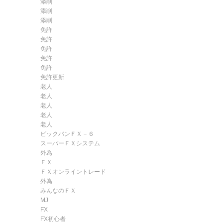
添削
添削
添削
免許
免許
免許
免許
免許
免許更新
老人
老人
老人
老人
老人
ビックバンＦＸ－６
スーパーＦＸシステム
外為
ＦＸ
ＦＸオンライントレード
外為
みんなのＦＸ
MJ
FX
FX初心者