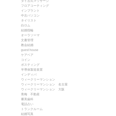
タイ古式マッサージ
フロアコーティング
インプラント
中古パソコン
ネイリスト
白ロム
結婚指輪
オーラソーマ
文書管理
教会結婚
guest house
ケアベア
コイン
ポスティング
半導体製造装置
インディバ
ウィークリーマンション
ウィークリーマンション 名古屋
ウィークリーマンション 大阪
青梅 不動産
審美歯科
電話占い
トランクルーム
結婚写真