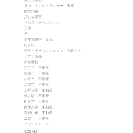
成人式撮影
ヨガ インストラクター 養成
婚約指輪
貸し会議室
マンスリーマンション
子供
癌
更年期障害
疲れ
にきび
デザイナーズマンション 大阪
ヘナ
ピアノ販売
大学受験
狛江市 不動産
稲城市 不動産
小平市 不動産
清瀬市 不動産
吉祥寺駅 不動産
保谷駅 不動産
昭島市 不動産
西東京市 不動産
東村山市 不動産
二俣川 不動産
パワーストーン
4:32 AM