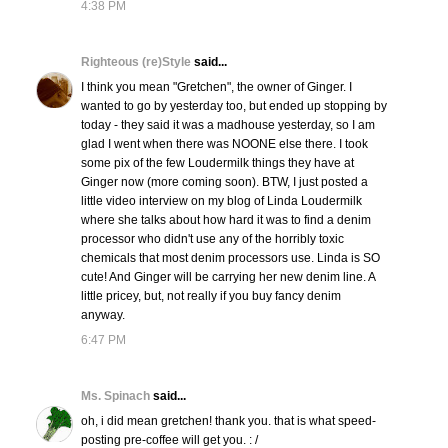
4:38 PM
Righteous (re)Style
said...
I think you mean "Gretchen", the owner of Ginger. I
wanted to go by yesterday too, but ended up stopping by
today - they said it was a madhouse yesterday, so I am
glad I went when there was NOONE else there. I took
some pix of the few Loudermilk things they have at
Ginger now (more coming soon). BTW, I just posted a
little video interview on my blog of Linda Loudermilk
where she talks about how hard it was to find a denim
processor who didn't use any of the horribly toxic
chemicals that most denim processors use. Linda is SO
cute! And Ginger will be carrying her new denim line. A
little pricey, but, not really if you buy fancy denim
anyway.
6:47 PM
Ms. Spinach
said...
oh, i did mean gretchen! thank you. that is what speed-
posting pre-coffee will get you. : /