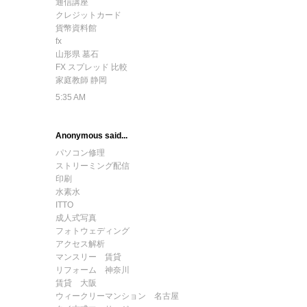
通信講座
クレジットカード
貨幣資料館
fx
山形県 墓石
FX スプレッド 比較
家庭教師 静岡
5:35 AM
Anonymous said...
パソコン修理
ストリーミング配信
印刷
水素水
ITTO
成人式写真
フォトウェディング
アクセス解析
マンスリー 賃貸
リフォーム 神奈川
賃貸 大阪
ウィークリーマンション 名古屋