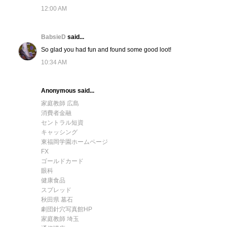
12:00 AM
BabsieD
said...
So glad you had fun and found some good loot!
10:34 AM
Anonymous said...
家庭教師 広島
消費者金融
セントラル短資
キャッシング
東福岡学園ホームページ
FX
ゴールドカード
眼科
健康食品
スプレッド
秋田県 墓石
劇団針穴写真館HP
家庭教師 埼玉