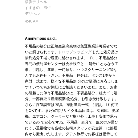
横浜デリヘル
すすきの 風俗
デリヘル
4:40 AM
Anonymous said...
不用品の処分は正規産業廃棄物収集運搬業許可業者でな
いと罰せられます。
ドロップシッピング
したご処分品は
最終処分工場で適正に処分されます。ゴミ、不用品処分
専門の便利屋センターは会社設立と、 処分にともなう工
事、引越し、運送、一時預り、ハウスクリーニング等な
んでもお任せ下さい。不用品 処分は、タンス1本から
家財一式まで、様々な不用品処 分のご要望にお応えしま
す！いつでもお気軽にご相談くださいませ。また、お家
の引越しに伴う不用品処分は、不要品処分、粗大ゴミ処
分、一部買取り産業廃棄 物処分、お引き受け致します。
さらに浮気調査は 家具、家財道具一式、引越しゴミ何で
もOKです。また家電リサイクル品回収は、冷蔵庫、洗濯
機、エアコン、クーラーなど取り外し工事も安価で承っ
ているの で安心ですね。不用品 処分で一般の方が運び
にくい重量物でも当社の技術スタッフが安全第一に部屋
内から搬出いたします。グアム旅行でお客様は指示して