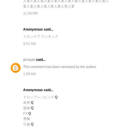
人妻
人妻
人妻
人妻
人妻
人妻
人妻
人妻
人妻
人妻
人妻
人妻
人
妻
人妻
人妻
人妻
人妻
人妻
人妻
人妻
11:59 PM
Anonymous said...
スキンケア ランキング
9:51 AM
pcstyle
said...
This comment has been removed by the author.
1:39 AM
Anonymous said...
ドロップシッピング
Q
為替
Q
復縁
Q
FX
Q
豊胸
引越
Q