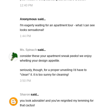
12:40 PM
Anonymous said...
I'm eagerly waiting for an apartment tour - what I can see
looks sensational!
1:44 PM
Ms. Spinach
said...
consider these your apartment sneak peeks! we enjoy
whetting your design appetite.
seriously, though, for a proper unveiling i'd have to
*clean* it. it is too sunny for cleaning!
3:50 PM
Sharon
said...
you look adorable! and you've reignited my lemming for
that cactus!