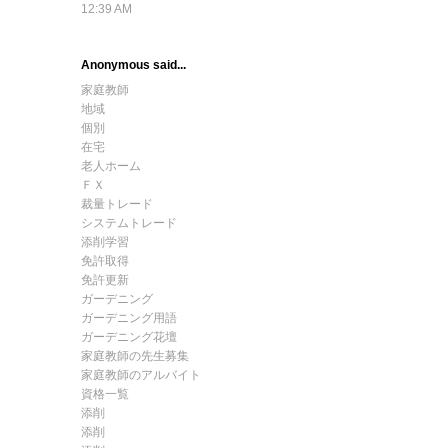
12:39 AM
Anonymous said...
家庭教師
地域
個別
在宅
老人ホーム
ＦＸ
裁量トレード
システムトレード
添削学習
免許取得
免許更新
ガーデニング
ガーデニング用語
ガーデニング花壇
家庭教師の先生募集
家庭教師のアルバイト
資格一覧
添削
添削