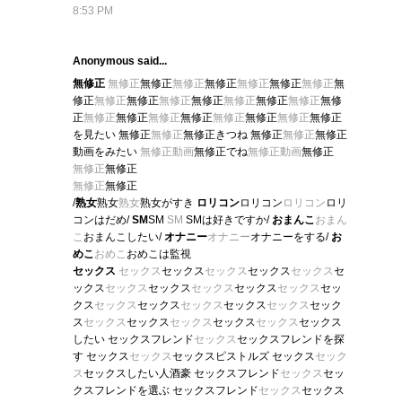
8:53 PM
Anonymous said...
無修正
無修正
無修正
無修正
無修正
無修正
無修正
無修正
無
修正
無修正
無修正
無修正
無修正
無修正
無修正
無修正
無修
正
無修正
無修正
無修正
無修正
無修正
無修正
無修正
無修正
を見たい 無修正
無修正
無修正きつね 無修正
無修正
無修正
動画をみたい
無修正動画
無修正でね
無修正動画
無修正
無修正
無修正
無修正
無修正
/
熟女
熟女
熟女
熟女がすき
ロリコン
ロリコン
ロリコン
ロリ
コンはだめ/
SM
SM
SM
SMは好きですか/
おまんこ
おまん
こ
おまんこしたい/
オナニー
オナニー
オナニーをする/
お
めこ
おめこ
おめこは監視
セックス
セックス
セックス
セックス
セックス
セックス
セ
ックス
セックス
セックス
セックス
セックス
セックス
セッ
クス
セックス
セックス
セックス
セックス
セックス
セック
ス
セックス
セックス
セックス
セックス
セックス
セックス
したい セックスフレンド
セックス
セックスフレンドを探
す セックス
セックス
セックスピストルズ セックス
セック
ス
セックスしたい人酒豪 セックスフレンド
セックス
セッ
クスフレンドを選ぶ セックスフレンド
セックス
セックス