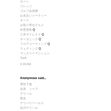
ローン
フレッツ
ゴルフ会員権
お見合いパーティー
オーク
お取り寄せグルメ
外壁塗装
Q
三井ダイレクト
Q
オーガニック
Q
フロアコーティング
Q
ウェディング
Q
マンスリーマンション
Toefl
4:39 AM
Anonymous said...
男性下着
吉原 ソープ
デリヘル
熟女
デリバリーヘルス
品川デリヘル