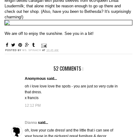
length belted cardigan with puffed sleeves from eco-queen Linda
Loudermilk; that alone might be reason enough to go up there and
check out her shop. (Also, have you
been
to Bethesda? It's surprisingly
charming!)
We are off to enjoy the sunshine. See you in a bit!
POSTED BY
MS. SPINACH
AT
10:45 AM
52 COMMENTS :
Anonymous said...
oh i love love love the spots - you are just so very cute in
that dress.
x francis
12:12 PM
Dianna
said...
oh, love your cute dress! and the little that i can see of
your house in the pictures! great furniture & decor.