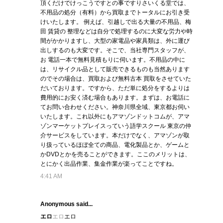
頂くだけでけっこうですとの事ですりさいくる堂では、
不用品の処分（有料）から買取までトータルにお引き受
けいたします。 例えば、引越しで出る大量の不用品、梅
田 賃貸の 整理などは自分で処理するのに大変な労力や時
間がかかりますし、大型の家電品や家具類は、外に運び
出しするのも大変です。そこで、当社専門スタッフが、
お 電話一本で無料見積もりに伺います。不用品の中に
は、リサイクル品として販売できるものも当然あります
のでその場合は、買取および無料古本 買取をさせていた
だいております。ですから、ただ単に処分をするよりは
費用的にお安く済む場合もあります。まずは、お電話に
てお問い合わせください。神奈川県全域、東京都お伺い
いたします。これ以外にもアマゾンドットコムが、アマ
ゾンマーケットプレイスっていう語学スクール 東京の仲
介サービスをしています。本だけでなく、アマゾンが取
り扱っているほぼ全ての商品、電化製品とか、ゲームと
かDVDとかを売ることができます。ここのメリットは、
とにかく出品作業、集金作業が楽ってことですね。
4:41 AM
Anonymous said...
エロ
エロ
エロ