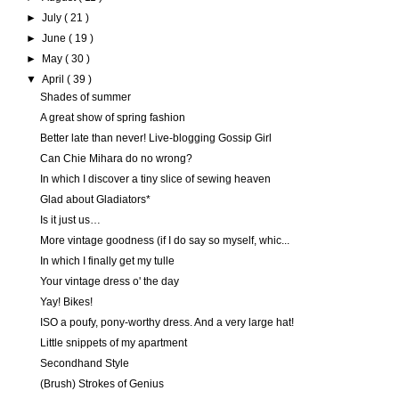
►
July
( 21 )
►
June
( 19 )
►
May
( 30 )
▼
April
( 39 )
Shades of summer
A great show of spring fashion
Better late than never! Live-blogging Gossip Girl
Can Chie Mihara do no wrong?
In which I discover a tiny slice of sewing heaven
Glad about Gladiators*
Is it just us…
More vintage goodness (if I do say so myself, whic...
In which I finally get my tulle
Your vintage dress o' the day
Yay! Bikes!
ISO a poufy, pony-worthy dress. And a very large hat!
Little snippets of my apartment
Secondhand Style
(Brush) Strokes of Genius