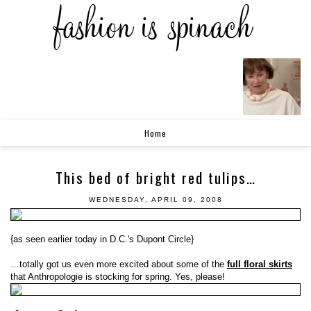
Home
This bed of bright red tulips…
WEDNESDAY, APRIL 09, 2008
{as seen earlier today in D.C.'s Dupont Circle}
…totally got us even more excited about some of the
full floral skirts
that Anthropologie is stocking for spring. Yes, please!