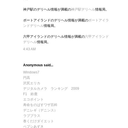
神戸駅のデリヘル情報が満載の
神戸駅デリヘル
情報局。
ポートアイランドのデリヘル情報が満載の
ポートアイラ
ンドデリヘル
情報局。
六甲アイランドのデリヘル情報が満載の
六甲アイランド
デリヘル
情報局。
4:43 AM
Anonymous said...
Windows7
円高
沢尻エリカ
デジタルカメラ ランキング 2009
F1 鈴鹿
エコポイント
寿命をのばすワザ百科
デニレギ（デニンス）
ラブプラス
巻くだけダイエット
ペプシあずき