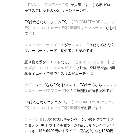
【DMM.com証券/DMM FX】
が人気です。手数料ゼロ、
極狭スプレッドのFXがキャンペーン中。
FX始めるならエンコムFX。
【EMCOM TRADE/エンコム
FX】エンコムトレードFX口座開設キャンペーン！
がお得
です！
マネーパートナーズＦＸ
がオススメ！ＦＸはじめるなら
マネーパートナーズ。初心者にも安心です。
置き換え系ダイエットなら、
【ヒルズコレクション】ヒ
ルズダイエットパステルゼリー
ですね。空腹感が無い簡
単ダイエットで誰でもスリムビューティに！
デイトレードならFXがおススメ。FX始めるなら
フォレッ
クストレード/アプローズFX
の口座開設が簡単便利です。
FX始めるならエンコムFX。
【EMCOM TRADE/エンコム
FX】エンコムトレードFX口座開設
がお得です！
プラセンタ100
のお試しキャンペーンがおトクです！プ
ラセンタ100トライアルセットがお試しキャンペーン中
につき、通常6090円のトライアル商品がなんと1980円