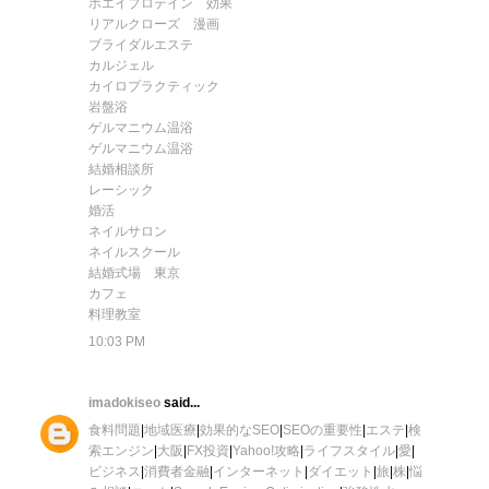
ホエイプロテイン 効果
リアルクローズ 漫画
ブライダルエステ
カルジェル
カイロプラクティック
岩盤浴
ゲルマニウム温浴
ゲルマニウム温浴
結婚相談所
レーシック
婚活
ネイルサロン
ネイルスクール
結婚式場 東京
カフェ
料理教室
10:03 PM
imadokiseo
said...
食料問題
|
地域医療
|
効果的なSEO
|
SEOの重要性
|
エステ
|
検
索エンジン
|
大阪
|
FX投資
|
Yahoo!攻略
|
ライフスタイル
|
愛
|
ビジネス
|
消費者金融
|
インターネット
|
ダイエット
|
旅
|
株
|
悩