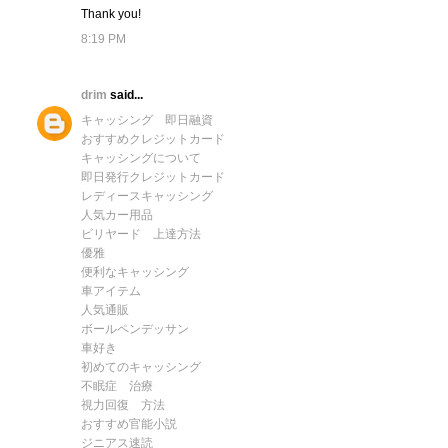
Thank you!
8:19 PM
drim
said...
キャッシング 即日融資
おすすめクレジットカード
キャッシングについて
即日発行クレジットカード
レディースキャッシング
人気カー用品
ビリヤード 上達方法
優雅
便利なキャッシング
車アイテム
人気通販
ボールペンデッサン
車好き
初めてのキャッシング
不眠症 治療
視力回復 方法
おすすめ官能小説
ジニアス速読