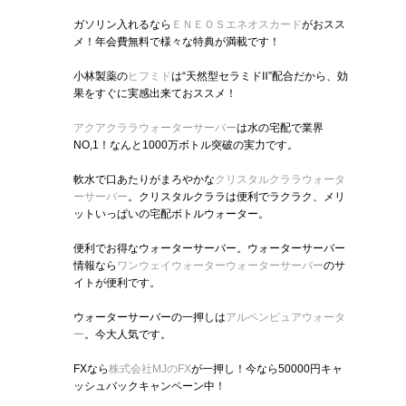
ガソリン入れるなら
ＥＮＥＯＳエネオスカード
がおスス
メ！年会費無料で様々な特典が満載です！
小林製薬の
ヒフミド
は“天然型セラミドⅡ”配合だから、効
果をすぐに実感出来ておススメ！
アクアクララウォーターサーバー
は水の宅配で業界
NO,1！なんと1000万ボトル突破の実力です。
軟水で口あたりがまろやかな
クリスタルクララウォータ
ーサーバー
。クリスタルクララは便利でラクラク、メリ
ットいっぱいの宅配ボトルウォーター。
便利でお得なウォーターサーバー。ウォーターサーバー
情報なら
ワンウェイウォーターウォーターサーバー
のサ
イトが便利です。
ウォーターサーバーの一押しは
アルペンピュアウォータ
ー
。今大人気です。
FXなら
株式会社MJのFX
が一押し！今なら50000円キャ
ッシュバックキャンペーン中！