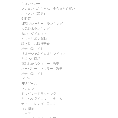
ちゅいったー
クレヨンしんちゃん 全巻まとめ買い
オトメン（乙男）
冬野菜
MP3プレーヤー ランキング
人気香水ランキング
きのこダイエット
ピンクリボン運動
訳あり お取り寄せ
出合い系サイト
リオデジャネイロオリンピック
わけあり商品
豆乳おからクッキー 激安
バーバリー マフラー 激安
出合い系サイト
プゴク
FPSゲーム
マカロン
ドッグフードランキング
キャベツダイエット やり方
ナイトスレンダ 口コミ
ゴミ問題
シェアモ