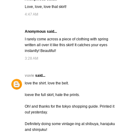
Love, love, love that skirt!
4:47 AM
Anonymous said...
I rarely come across a piece of clothing with spring
written all over it like this skirt! It catches your eyes
instantly! Beautiful!
3:28 AM
vuvie
said...
love the shirt. love the belt.
loeve the full skirt, hate the prints.
Oh! and thanks for the tokyo shopping guide. Printed it
out yesterday.
Definitely doing some vintage-ing at shibuya, harajuku
and shinjuku!