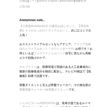
み相談
|
ニート
|
Search Engine Optimization
|
強酸性水
1:05 AM
Anonymous said...
【江原道/KohGenDo】の激安お試しセット
、
【草花木
果】そうかもっかのトライアルセット
、共に口コミで大
人気！
おススメトライアルセットならアテニア。
アテニア化粧
品のトライアルセット！カワイイポーチ付♪
お得です！お
得といえば
フェヴリナジェルパック
自宅に居ながら高級
エステ顔負けのケア。
セルブライト
は、医療現場で実績のある人工皮膚成分に
最新の肌修復成分を独自に配合し、テレビや雑誌で【肌
修復】効果で話題です。
骨盤ダイエットと言えば骨盤ウォーカー。その進化形が
骨盤美腹ウォーカーde骨盤ダイエット
です。
ジェロビタール/GEROVITAL
は、長寿大国であるルーマ