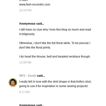
X-Wen
www.fash-eccentric.com
10:19 PM
Anonymous said...
I still have no clue why I love this blog so much and read
it religiously.
Otherwise, I don't like the full floral skirts. To be precise I
don't like the floral prints.
I do heart the blouse, belt and beaded necklace though.
12:09 AM
WPZ - Sandy
said...
I really fell in love with the shirt shape in that Anthro shot,
going to use it for inspiration in some sewing projects!
4:17 AM
Anonymous said...