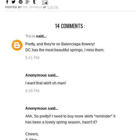
POSTED BY
MS. SPINACH
AT
5:35 PM
14 COMMENTS :
Tricia
said...
Pretty, and they're so Balenciaga flowery!
DC has the most beautiful springs, I miss them.
5:41 PM
Anonymous said...
I want that skirt! oh man!
6:28 PM
Anonymous said...
Ahh, So pretty!! I need to buy more skirts *reminder* it
has been a lovely spring season, hasn't it?
Cheers,