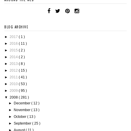
BLOG ARCHIVE
►
2017
( 1 )
►
2016
( 11 )
►
2015
( 2 )
►
2014
( 2 )
►
2013
( 8 )
►
2012
( 15 )
►
2011
( 41 )
►
2010
( 53 )
►
2009
( 95 )
▼
2008
( 281 )
►
December
( 12 )
►
November
( 13 )
►
October
( 13 )
►
September
( 25 )
►
August
( 11 )