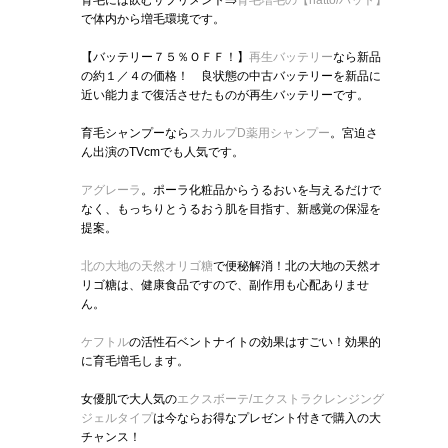
育毛には飲むサプリメント⇒
育毛増毛の【hatto/ハット】
で体内から増毛環境です。
【バッテリー７５％ＯＦＦ！】
再生バッテリー
なら新品
の約１／４の価格！ 良状態の中古バッテリーを新品に
近い能力まで復活させたものが再生バッテリーです。
育毛シャンプーなら
スカルプD薬用シャンプー
。宮迫さ
ん出演のTVcmでも人気です。
アグレーラ
。ポーラ化粧品からうるおいを与えるだけで
なく、もっちりとうるおう肌を目指す、新感覚の保湿を
提案。
北の大地の天然オリゴ糖
で便秘解消！北の大地の天然オ
リゴ糖は、健康食品ですので、副作用も心配ありませ
ん。
ケフトル
の活性石ベントナイトの効果はすごい！効果的
に育毛増毛します。
女優肌で大人気の
エクスボーテ/エクストラクレンジング
ジェルタイプ
は今ならお得なプレゼント付きで購入の大
チャンス！