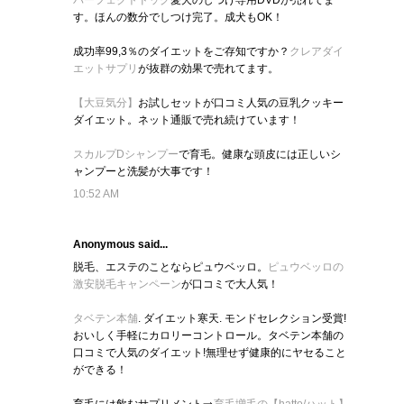
パーフェクトドッグ
愛犬のしつけ専用DVDが売れてま
す。ほんの数分でしつけ完了。成犬もOK！
成功率99,3％のダイエットをご存知ですか？
クレアダイ
エットサプリ
が抜群の効果で売れてます。
【大豆気分】
お試しセットが口コミ人気の豆乳クッキー
ダイエット。ネット通販で売れ続けています！
スカルプDシャンプー
で育毛。健康な頭皮には正しいシ
ャンプーと洗髪が大事です！
10:52 AM
Anonymous said...
脱毛、エステのことならピュウベッロ。
ピュウベッロの
激安脱毛キャンペーン
が口コミで大人気！
タベテン本舗
. ダイエット寒天. モンドセレクション受賞!
おいしく手軽にカロリーコントロール。タベテン本舗の
口コミで人気のダイエット!無理せず健康的にヤセること
ができる！