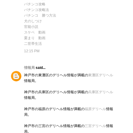
パチンコ攻略
パチンコ攻略法
パチンコ 勝つ方法
犬のしつけ
官能小説
スケベ 動画
栗まり 動画
二世帯生活
12:15 PM
情報局
said...
神戸市の東灘区のデリヘル情報が満載の
東灘区デリヘル
情報局。
神戸市の兵庫区のデリヘル情報が満載の
兵庫区デリヘル
情報局。
神戸市の福原のデリヘル情報が満載の
福原デリヘル
情報
局。
神戸市の三宮のデリヘル情報が満載の
三宮デリヘル
情報
局。