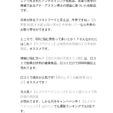
ニアで生まれたアンチエイジング化粧品。若返り医学の
権威であるアナ・アスラン博士の理論に基づいた化粧品
です。
日本が誇るファストフードと言えば....牛丼ですね～
【吉
野家:松屋:すき家:お取り寄せ】牛丼食いてー
なら牛丼の
お取り寄せができます。
ところで、EDに悩む男性って多いとか！？そんなかたに
はこれ！
【ラブアゲイン】は海馬含有究極のＥＤ革命的
商品
、オススメです。
便秘に悩む方へ！
【北の大地の天然オリゴ糖】
は、口コ
ミで効果が評判の健康食品。口コミだけで20000個以上
売れてます。
口コミで成分が人気です!
【茶のしずく石鹸/悠香:ゆう
か】
オススメです！
大人気！
【エステナードソニック】口コミ/@コスメで高
評価の美顔器
が売れてます。しかも只今キャンペーン中！
【エステナ
ードソニック】は口コミ
でも通販ランキングでも1位で
す。