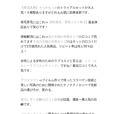
【草花木果】そうかもっか
のトライアルセットが大人
気！５種類ありますがどれもお肌に効果抜群です。
発毛育毛にはこれ⇒
【M1発毛・育毛ミストM‐1】
返金保
証ありで安心です！
便秘解消にはこれ⇒
北の大地の天然オリゴ糖
口コミで売
れてます！
北の大地の天然オリゴ糖
はネットの口コミだ
けで2万個売れた人気商品。リピート率は何と50％以
上！
女性による女性のためのラブコスメと言えば、
ＬＣ（エ
ルシーラブコスメティック）
ですね！最近口コミで大人
気です。
アスタリフト
⇒フイルム作りで培ったコラーゲン技術と
美しい写真のために開発されたナノテクノロジーで化粧
品の選び方が、変わる。
茶のしずく石鹸の口コミ効果
が話題。通販一番人気の石
鹸です。