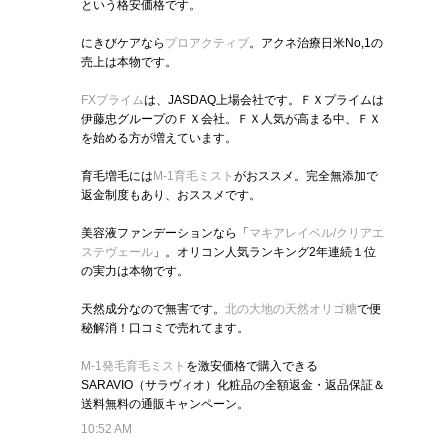
という格安価格です。
にきびケアなら
プロアクティブ
。アクネ治療日米No,1の
売上は本物です。
FXプライム
は、JASDAQ上場会社です。ＦＸプライムは
伊藤忠グループのＦＸ会社。ＦＸ人気が高まる中、ＦＸ
を始める方が増えています。
育毛増毛には
M-1育毛ミスト
がおススメ。完全無添加で
返金制度もあり、おススメです。
美容液ファンデーションなら「
マキアレイベル/クリアエ
ステヴェール
」。オリコン人気ランキング2年連続１位
の実力は本物です。
天然成分なので無害です。
北の大地の天然オリゴ糖
で便
秘解消！口コミで売れてます。
M-1発毛育毛ミスト
を激安価格で購入できる
SARAVIO（サラヴィオ）化粧品の全額返金・返品保証＆
送料無料の通販キャンペーン。
10:52 AM