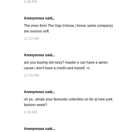
4:38 PM
Anonymous said...
The ones from The Gap (I know, I know, same company)
are sooooo soft.
12:22 AM
Anonymous said...
are you buying old navy? maybe u can have a spree.
cause i don't have a credit card myself. =(
12:50 AM
Anonymous said...
oh ya...whats your favourite collection so far at new york
fashion week?
3:38 AM
Anonymous said...