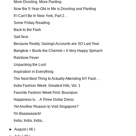
More Drooling. More Panting.
Now the 5-Year-Old in Me is Drooling and Panting
If I Can't Be In New York, Part 2…
Some Friday Reading
Back to the Fash
Sad face.
Because Really, Savings Accounts are SO Last Year
Bangkok = Boots the Chemist = A Very Happy Spinach
Rainbow Fever
Unpacking the Loot
Inspiration in Everything
The Next Best Thing to Actually Attending NY Fash ...
India Fashion Week: Greatest Hits, Vol. 1
Favorite Fashion Week Find: Bounipun
Happiness is… A Three Dollar Dress
Yet Another Reason to Visit Singapore?
I'm Baaaaaaack!
India, India, India...
►
August
( 46 )