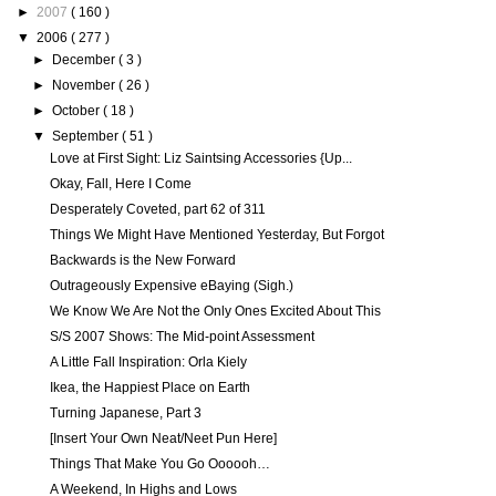
►
2007
( 160 )
▼
2006
( 277 )
►
December
( 3 )
►
November
( 26 )
►
October
( 18 )
▼
September
( 51 )
Love at First Sight: Liz Saintsing Accessories {Up...
Okay, Fall, Here I Come
Desperately Coveted, part 62 of 311
Things We Might Have Mentioned Yesterday, But Forgot
Backwards is the New Forward
Outrageously Expensive eBaying (Sigh.)
We Know We Are Not the Only Ones Excited About This
S/S 2007 Shows: The Mid-point Assessment
A Little Fall Inspiration: Orla Kiely
Ikea, the Happiest Place on Earth
Turning Japanese, Part 3
[Insert Your Own Neat/Neet Pun Here]
Things That Make You Go Oooooh…
A Weekend, In Highs and Lows