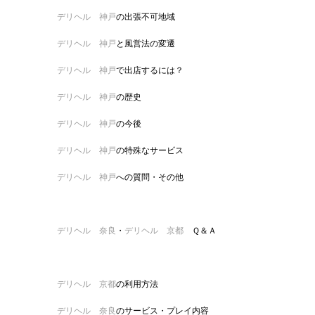
デリヘル 神戸
の出張不可地域
デリヘル 神戸
と風営法の変遷
デリヘル 神戸
で出店するには？
デリヘル 神戸
の歴史
デリヘル 神戸
の今後
デリヘル 神戸
の特殊なサービス
デリヘル 神戸
への質問・その他
デリヘル 奈良
・
デリヘル 京都
Ｑ＆Ａ
デリヘル 京都
の利用方法
デリヘル 奈良
のサービス・プレイ内容