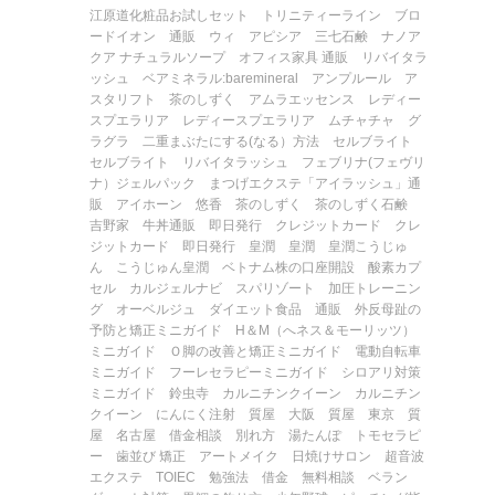
江原道化粧品お試しセット
トリニティーライン
ブロ
ードイオン 通販
ウィ アピシア
三七石鹸
ナノア
クア ナチュラルソープ
オフィス家具 通販
リバイタラ
ッシュ
ベアミネラル:baremineral
アンプルール
ア
スタリフト
茶のしずく
アムラエッセンス
レディー
スプエラリア
レディースプエラリア
ムチャチャ
グ
ラグラ
二重まぶたにする(なる）方法
セルブライト
セルブライト
リバイタラッシュ
フェブリナ(フェヴリ
ナ）ジェルパック
まつげエクステ「アイラッシュ」通
販
アイホーン
悠香 茶のしずく
茶のしずく石鹸
吉野家 牛丼通販
即日発行 クレジットカード
クレ
ジットカード 即日発行
皇潤
皇潤
皇潤こうじゅ
ん
こうじゅん皇潤
ベトナム株の口座開設
酸素カプ
セル
カルジェルナビ
スパリゾート
加圧トレーニン
グ
オーベルジュ
ダイエット食品 通販
外反母趾の
予防と矯正ミニガイド
H＆M（へネス＆モーリッツ）
ミニガイド
Ｏ脚の改善と矯正ミニガイド
電動自転車
ミニガイド
フーレセラピーミニガイド
シロアリ対策
ミニガイド
鈴虫寺
カルニチンクイーン
カルニチン
クイーン
にんにく注射
質屋 大阪
質屋 東京
質
屋 名古屋
借金相談
別れ方
湯たんぽ
トモセラピ
ー
歯並び 矯正
アートメイク
日焼けサロン
超音波
エクステ
TOIEC 勉強法
借金 無料相談
ベラン