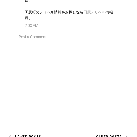
局。
田尻町のデリヘル情報をお探しなら
田尻デリヘル
情報
局。
2:03 AM
Post a Comment
NEWER POSTS
OLDER POSTS