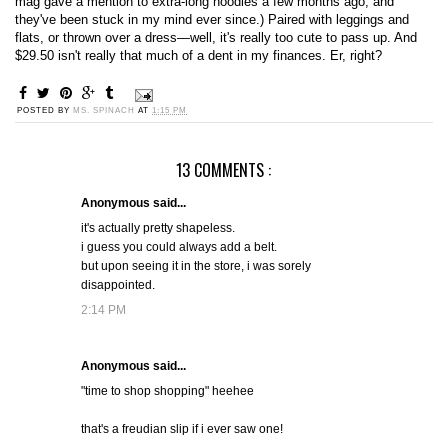
mag gave a mention to extra-long hoodies a few months ago, and
they've been stuck in my mind ever since.) Paired with leggings and
flats, or thrown over a dress—well, it's really too cute to pass up. And
$29.50 isn't really that much of a dent in my finances. Er, right?
POSTED BY
MS. SPINACH
AT
1:15 PM
13 COMMENTS :
Anonymous said...
it's actually pretty shapeless.
i guess you could always add a belt.
but upon seeing it in the store, i was sorely
disappointed.
2:14 PM
Anonymous said...
"time to shop shopping" heehee
that's a freudian slip if i ever saw one!