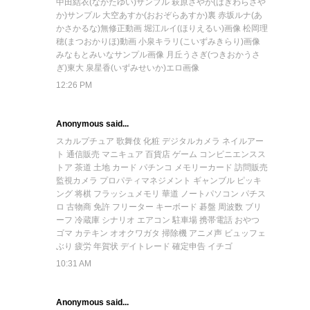
中田結衣(なかたゆい)サンプル
萩原さやか(はぎわらさや
か)サンプル
大空あすか(おおぞらあすか)裏
赤坂ルナ(あ
かさかるな)無修正動画
堀江ルイ(ほりえるい)画像
松岡理
穂(まつおかりほ)動画
小泉キラリ(こいずみきらり)画像
みなもとみいなサンプル画像
月丘うさぎ(つきおかうさ
ぎ)東大
泉星香(いずみせいか)エロ画像
12:26 PM
Anonymous said...
スカルプチュア
歌舞伎
化粧
デジタルカメラ
ネイルアー
ト
通信販売
マニキュア
百貨店
ゲーム
コンビニエンスス
トア
茶道
土地
カード
パチンコ
メモリーカード
訪問販売
監視カメラ
プロパティマネジメント
ギャンブル
ピッキ
ング
将棋
フラッシュメモリ
華道
ノートパソコン
パチス
ロ
古物商
免許
フリーター
キーボード
碁盤
周波数
ブリ
ーフ
冷蔵庫
シナリオ
エアコン
駐車場
携帯電話
おやつ
ゴマ
カテキン
オオクワガタ
掃除機
アニメ声
ビュッフェ
ぶり
疲労
年賀状
デイトレード
確定申告
イチゴ
10:31 AM
Anonymous said...