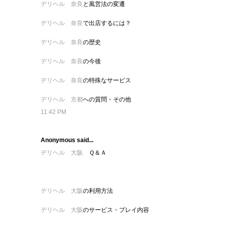
デリヘル 奈良
と風営法の変遷
デリヘル 奈良
で出店するには？
デリヘル 奈良
の歴史
デリヘル 奈良
の今後
デリヘル 奈良
の特殊なサービス
デリヘル 京都
への質問・その他
11:42 PM
Anonymous said...
デリヘル 大阪
Ｑ＆Ａ
デリヘル 大阪
の利用方法
デリヘル 大阪
のサービス・プレイ内容