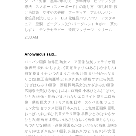
ダ ハト対策
黒鯛の釣り方
少年野球 ピッチング指
導法
スノボー（スノーボード）の滑り方
薄毛対策･抜
け毛対策
やずやの香酢
フーディア
アルジルリン
化粧品お試しセット
EGF化粧品パソアパソ
アスタキ
ュア
皇潤
ビーグレン(ビバリーグレン）:b-glen
茶の
しずく
モンテセラピー
造顔マッサージ クリーム
2:33 AM
Anonymous said...
パイパン画像-無修正
熟女マニア画像
強制フェラチオ画
像
飯島 愛(いいじまあい)裏
朝丘まりん(あさおかまりん)
熟女
樹まり子(いつきまりこ)画像
川奈 まり子(かわなま
りこ)無修正
友崎亜希(ともさきあき)動画
すぎはら美里
(すぎはらみり)画像・動画
岡崎美女(おかざきみお)画像
広瀬奈央美(ひろせなおみ)エロ画像
小林ひとみ(こばやし
ひとみ)画像・動画
だまされないエロサイト
愛汁エロ画
像・動画
巨大クリトリス画像
日本一スケベ画像
フェロ
モン女性
セックス動画
日本人おしっこ無修正画像
巨乳
おっぱい揉む揉む
乳首チラリ画像
早坂ひとみ(はやさか
ひとみ)動画
朝比奈ゆい(あさひなゆい)画像
望月なな(も
ちづきなな)動画・画像
愛田るか(あいだるか)画像
山咲あ
かり(やまざきあかり)巨乳
矢藤あき(やとうあき)AV女優