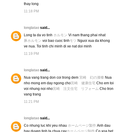
thay long
11:18 PM
longlatao
said...
Long ta da vo tinh
ホルモン
Vi nam thang phai nhat
豚ホルモン
voi bao cuoc tinh
モツ
Nguoi xua da khong
ve nua. Toi tinh chi minh di xe nat doi minh
11:19 PM
longlatao
said...
Nua vang trang don coi trong dem
宮崎 幻の漆喰
Nua
nho mong em day ngong cho
宮崎 健康住宅
Cho em toi
voi nhung noi nho
宮崎 注文住宅 リフォーム
Cho tron
vang trang
11:21 PM
longlatao
said...
Co nhung luc khi yeu nhau
ホームページ製作
Anh dau
hay duyen tinh ta chua cay
ホームページ制作
Co xoa het