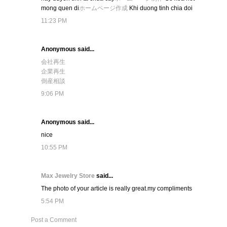
mong quen di
ホームページ作成
Khi duong tinh chia doi
11:23 PM
Anonymous said...
会社再生
企業再生
倒産相談
9:06 PM
Anonymous said...
nice
10:55 PM
Max Jewelry Store
said...
The photo of your article is really great.my compliments
5:54 PM
Post a Comment