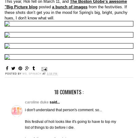
This year, Holi fell on March 11, and
The Boston Globe’s awesome
"Big Picture blog
posted
a bunch of images
from the festivities. If
these shots don’t get you in the mood for Spring's big, bright, punchy
hues, I don't know what will.
POSTED BY
MS. SPINACH
AT
3:58 PM
18 COMMENTS :
caroline duke
said...
i don't understand that person's comment. so...
this festival of holi looks like it's going to have to top my
list of things to do before i die.