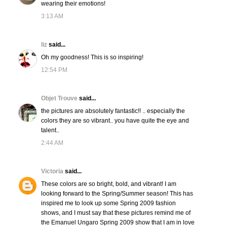
wearing their emotions!
3:13 AM
liz
said...
Oh my goodness! This is so inspiring!
12:54 PM
Objet Trouve
said...
the pictures are absolutely fantastic!! .. especially the
colors they are so vibrant.. you have quite the eye and
talent..
2:44 AM
Victoria
said...
These colors are so bright, bold, and vibrant! I am
looking forward to the Spring/Summer season! This has
inspired me to look up some Spring 2009 fashion
shows, and I must say that these pictures remind me of
the Emanuel Ungaro Spring 2009 show that I am in love