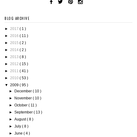
BLOG ARCHIVE
►
2017
( 1 )
►
2016
( 11 )
►
2015
( 2 )
►
2014
( 2 )
►
2013
( 8 )
►
2012
( 15 )
►
2011
( 41 )
►
2010
( 53 )
▼
2009
( 95 )
►
December
( 10 )
►
November
( 10 )
►
October
( 11 )
►
September
( 13 )
►
August
( 8 )
►
July
( 8 )
►
June
( 4 )