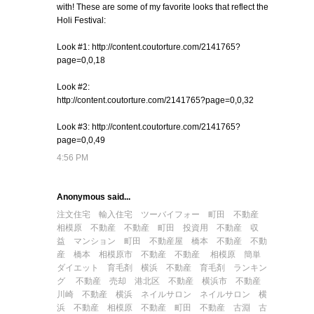
with! These are some of my favorite looks that reflect the
Holi Festival:
Look #1: http://content.coutorture.com/2141765?
page=0,0,18
Look #2:
http://content.coutorture.com/2141765?page=0,0,32
Look #3: http://content.coutorture.com/2141765?
page=0,0,49
4:56 PM
Anonymous said...
注文住宅
輸入住宅
ツーバイフォー
町田 不動産
相模原 不動産
不動産 町田
投資用 不動産
収
益 マンション
町田 不動産屋
橋本 不動産
不動
産 橋本
相模原市 不動産
不動産 相模原
簡単
ダイエット
育毛剤
横浜 不動産
育毛剤 ランキン
グ
不動産 売却
港北区 不動産
横浜市 不動産
川崎 不動産
横浜 ネイルサロン
ネイルサロン 横
浜
不動産 相模原
不動産 町田
不動産 古淵
古