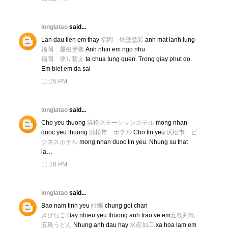
longlatao
said...
Lan dau tien em thay
福岡 外壁塗装
anh mat lanh lung
福岡 屋根塗装
Anh nhin em ngo nhu
福岡 塗り替え
ta chua tung quen. Trong giay phut do.
Em biet em da sai
11:15 PM
longlatao
said...
Cho yeu thuong
浜松ステーションホテル
mong nhan
duoc yeu thuong
浜松市 ホテル
Cho tin yeu
浜松市 ビ
ジネスホテル
mong nhan duoc tin yeu. Nhung su that
la…
11:16 PM
longlatao
said...
Bao nam tinh yeu
牡蠣
chung goi chan
きびなご
Bay nhieu yeu thuong anh trao ve em
五島列島
五島うどん
Nhung anh dau hay
水産加工
xa hoa lam em