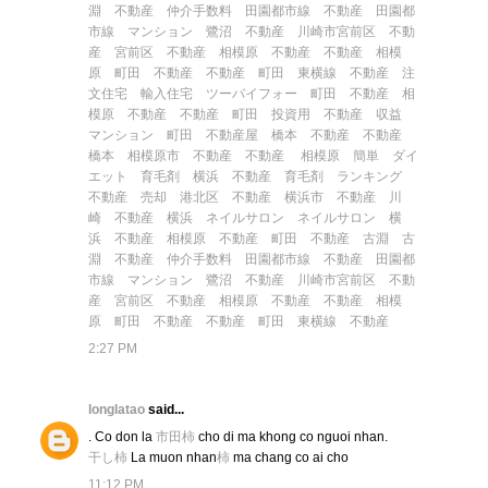
淵 不動産
仲介手数料
田園都市線 不動産
田園都
市線 マンション
鷺沼 不動産
川崎市宮前区 不動
産
宮前区 不動産
相模原 不動産
不動産 相模
原
町田 不動産
不動産 町田
東横線 不動産
注
文住宅
輸入住宅
ツーバイフォー
町田 不動産
相
模原 不動産
不動産 町田
投資用 不動産
収益
マンション
町田 不動産屋
橋本 不動産
不動産
橋本
相模原市 不動産
不動産 相模原
簡単 ダイ
エット
育毛剤
横浜 不動産
育毛剤 ランキング
不動産 売却
港北区 不動産
横浜市 不動産
川
崎 不動産
横浜 ネイルサロン
ネイルサロン 横
浜
不動産 相模原
不動産 町田
不動産 古淵
古
淵 不動産
仲介手数料
田園都市線 不動産
田園都
市線 マンション
鷺沼 不動産
川崎市宮前区 不動
産
宮前区 不動産
相模原 不動産
不動産 相模
原
町田 不動産
不動産 町田
東横線 不動産
2:27 PM
longlatao
said...
. Co don la
市田柿
cho di ma khong co nguoi nhan.
干し柿
La muon nhan
柿
ma chang co ai cho
11:12 PM