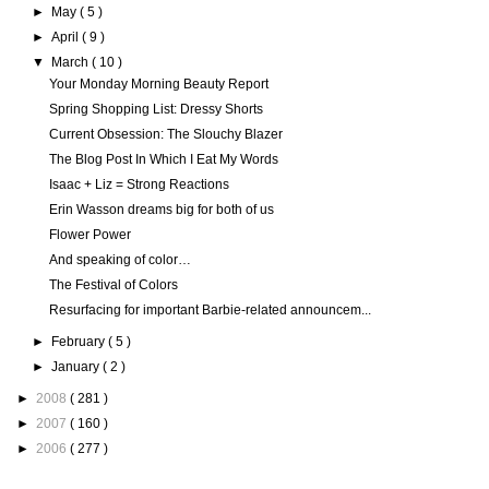
►
May
( 5 )
►
April
( 9 )
▼
March
( 10 )
Your Monday Morning Beauty Report
Spring Shopping List: Dressy Shorts
Current Obsession: The Slouchy Blazer
The Blog Post In Which I Eat My Words
Isaac + Liz = Strong Reactions
Erin Wasson dreams big for both of us
Flower Power
And speaking of color…
The Festival of Colors
Resurfacing for important Barbie-related announcem...
►
February
( 5 )
►
January
( 2 )
►
2008
( 281 )
►
2007
( 160 )
►
2006
( 277 )