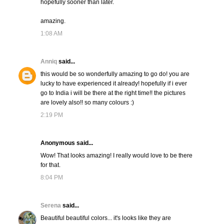
hopefully sooner than later.
amazing.
1:08 AM
Anniq
said...
this would be so wonderfully amazing to go do! you are
lucky to have experienced it already! hopefully if i ever
go to India i will be there at the right time!! the pictures
are lovely also!! so many colours :)
2:19 PM
Anonymous said...
Wow! That looks amazing! I really would love to be there
for that.
8:04 PM
Serena
said...
Beautiful beautiful colors... it's looks like they are