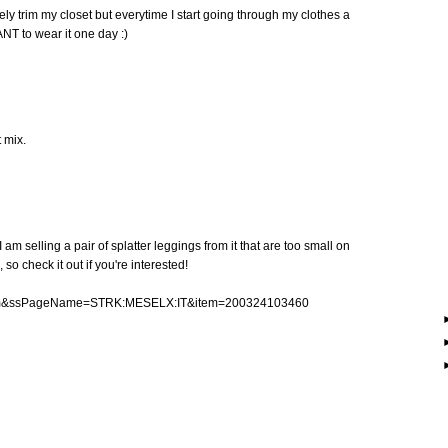
ely trim my closet but everytime I start going through my clothes a
WANT to wear it one day :)
 mix.
I am selling a pair of splatter leggings from it that are too small on
o check it out if you're interested!
ewItem&ssPageName=STRK:MESELX:IT&item=200324103460