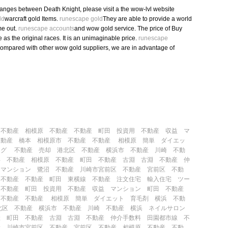
hanges between Death Knight, please visit a the wow-lvl website
ld
warcraft gold Items.
runescape gold
They are able to provide a world
ame out.
runescape accounts
and wow gold service. The price of Buy
as the original races. It is an unimaginable price.
runescape
ompared with other wow gold suppliers, we are in advantage of
 不動産
相模原 不動産
不動産 町田
投資用 不動産
収益 マ
不動産 橋本
相模原市 不動産
不動産 相模原
簡単 ダイエッ
ング
不動産 売却
港北区 不動産
横浜市 不動産
川崎 不動
浜
不動産 相模原
不動産 町田
不動産 古淵
古淵 不動産
仲
 マンション
鷺沼 不動産
川崎市宮前区 不動産
宮前区 不動
 不動産
不動産 町田
東横線 不動産
注文住宅
輸入住宅
ツー
不動産 町田
投資用 不動産
収益 マンション
町田 不動産
 不動産
不動産 相模原
簡単 ダイエット
育毛剤
横浜 不動
北区 不動産
横浜市 不動産
川崎 不動産
横浜 ネイルサロン
産 町田
不動産 古淵
古淵 不動産
仲介手数料
田園都市線 不
産
川崎市宮前区 不動産
宮前区 不動産
相模原 不動産
不動