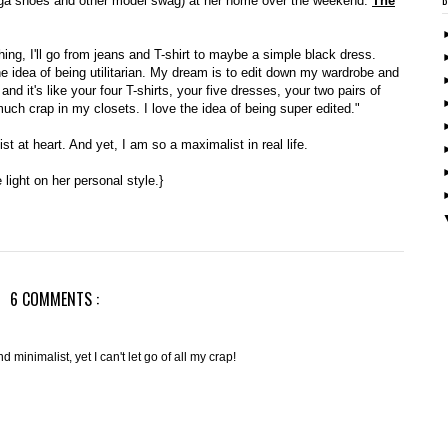
aga shoes and other model swag) at her home over the weekend.
The
hing, I'll go from jeans and T-shirt to maybe a simple black dress.
e idea of being utilitarian. My dream is to edit down my wardrobe and
d it's like your four T-shirts, your five dresses, your two pairs of
much crap in my closets. I love the idea of being super edited."
t at heart. And yet, I am so a maximalist in real life.
light on her personal style.}
6 COMMENTS :
d minimalist, yet I can't let go of all my crap!