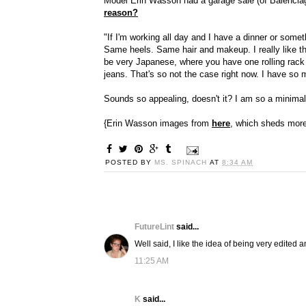
Model Erin Wasson had a garage sale (of Balenci
reason?
"If I'm working all day and I have a dinner or somet
Same heels. Same hair and makeup. I really like th
be very Japanese, where you have one rolling rack an
jeans. That's so not the case right now. I have so 
Sounds so appealing, doesn't it? I am so a minimalis
{Erin Wasson images from
here
, which sheds more 
POSTED BY
MS. SPINACH
AT
8:34 AM
FutureLint
said...
Well said, I like the idea of being very edited an
11:25 AM
K
said...