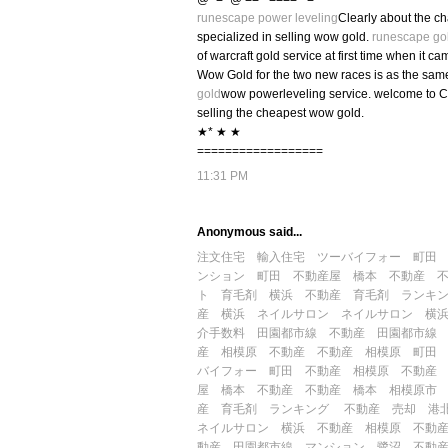
runescape power leveling
Clearly about the c
specialized in selling wow gold.
runescape go
of warcraft gold service at first time when it c
Wow Gold for the two new races is as the same 
gold
wow powerleveling service. welcome to C
selling the cheapest wow gold.
★* ★ ★
==================
11:31 PM
Anonymous said...
注文住宅
輸入住宅
ツーバイフォー
町田
ンション
町田 不動産屋
橋本 不動産
ト
育毛剤
横浜 不動産
育毛剤 ランキ
産
横浜 ネイルサロン
ネイルサロン 横
介手数料
田園都市線 不動産
田園都市線
産
相模原 不動産
不動産 相模原
町田
バイフォー
町田 不動産
相模原 不動産
屋
橋本 不動産
不動産 橋本
相模原市
産
育毛剤 ランキング
不動産 売却
港
ネイルサロン 横浜
不動産 相模原
不動
動産
田園都市線 マンション
鷺沼 不動