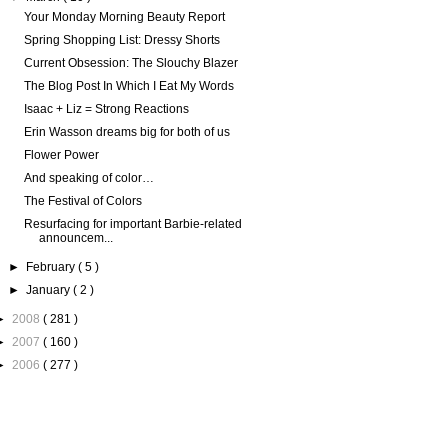
Your Monday Morning Beauty Report
Spring Shopping List: Dressy Shorts
Current Obsession: The Slouchy Blazer
The Blog Post In Which I Eat My Words
Isaac + Liz = Strong Reactions
Erin Wasson dreams big for both of us
Flower Power
And speaking of color…
The Festival of Colors
Resurfacing for important Barbie-related
announcem...
►
February
( 5 )
►
January
( 2 )
►
2008
( 281 )
►
2007
( 160 )
►
2006
( 277 )