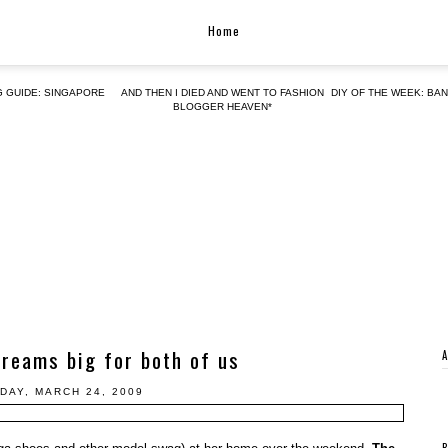
Home
G GUIDE: SINGAPORE
AND THEN I DIED AND WENT TO FASHION
DIY OF THE WEEK: BA
BLOGGER HEAVEN*
reams big for both of us
DAY, MARCH 24, 2009