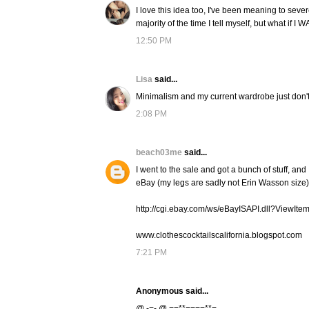
I love this idea too, I've been meaning to sever
majority of the time I tell myself, but what if I 
12:50 PM
Lisa
said...
Minimalism and my current wardrobe just don't
2:08 PM
beach03me
said...
I went to the sale and got a bunch of stuff, and 
eBay (my legs are sadly not Erin Wasson size), s
http://cgi.ebay.com/ws/eBayISAPI.dll?Vi
www.clothescocktailscalifornia.blogspot.com
7:21 PM
Anonymous said...
@ -=- @ ==**====**=