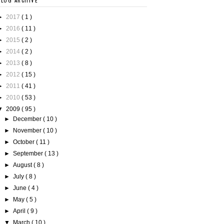
BLOG ARCHIVE
►
2017
( 1 )
►
2016
( 11 )
►
2015
( 2 )
►
2014
( 2 )
►
2013
( 8 )
►
2012
( 15 )
►
2011
( 41 )
►
2010
( 53 )
▼
2009
( 95 )
►
December
( 10 )
►
November
( 10 )
►
October
( 11 )
►
September
( 13 )
►
August
( 8 )
►
July
( 8 )
►
June
( 4 )
►
May
( 5 )
►
April
( 9 )
▼
March
( 10 )