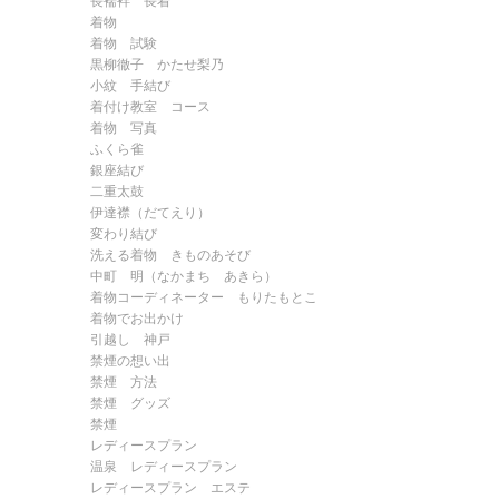
長襦袢 長着
着物
着物 試験
黒柳徹子 かたせ梨乃
小紋 手結び
着付け教室 コース
着物 写真
ふくら雀
銀座結び
二重太鼓
伊達襟（だてえり）
変わり結び
洗える着物 きものあそび
中町 明（なかまち あきら）
着物コーディネーター もりたもとこ
着物でお出かけ
引越し 神戸
禁煙の想い出
禁煙 方法
禁煙 グッズ
禁煙
レディースプラン
温泉 レディースプラン
レディースプラン エステ