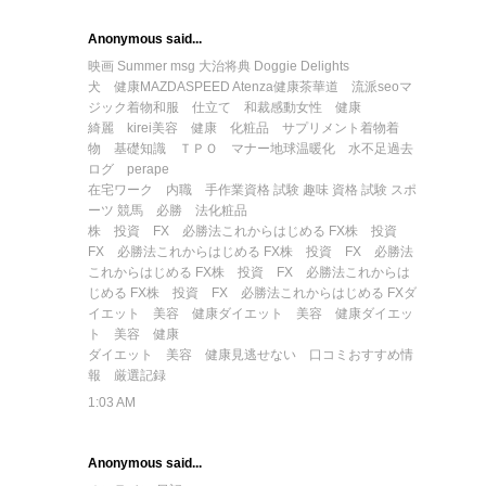
Anonymous said...
映画
Summer
msg 大治将典
Doggie Delights
犬 健康
MAZDASPEED Atenza
健康茶
華道 流派
seo
マ
ジック
着物
和服 仕立て 和裁
感動
女性 健康
綺麗 kirei
美容 健康 化粧品 サプリメント
着物
着
物 基礎知識 ＴＰＯ マナー
地球温暖化 水不足
過去
ログ perape
在宅ワーク 内職 手作業
資格 試験 趣味 資格 試験 スポ
ーツ
競馬 必勝 法
化粧品
株 投資 FX 必勝法
これからはじめる FX
株 投資
FX 必勝法
これからはじめる FX
株 投資 FX 必勝法
これからはじめる FX
株 投資 FX 必勝法
これからは
じめる FX
株 投資 FX 必勝法
これからはじめる FX
ダ
イエット 美容 健康
ダイエット 美容 健康
ダイエッ
ト 美容 健康
ダイエット 美容 健康
見逃せない 口コミおすすめ情
報 厳選記録
1:03 AM
Anonymous said...