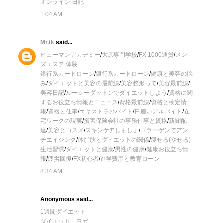
オンライン 日記
1:04 AM
Mr.tk
said...
ヒューマンアカデミー
/
大原専門学校
/
FX 1000通貨
/
メン
ズエステ 体験
銀行系カードローン
/
銀行系カードローン
/
健康と美容の悩
み
/
ダイエットと美容の最前線
/
美容整形って
/
美容最前線
/
美容日記
/
ルーシーダットンでダイエットしよう
/
資格に関
するお役立ち情報とニュース
/
資格最前線
/
資格と検定情
報
/
資格と仕事
/
エキストラのバイト
/
日雇いアルバイト
/
在
宅ワークの現実
/
損害保険会社の事務仕事と資格
/
新聞配
達
/
美容とコスメ
/
スキンケアしましょ
/
コラーゲンでアン
チエイジング
/
体脂肪とダイエットの関係
/
痩せる(やせる)
生活習慣
/
ダイエットと健康
/
男性の健康
/
健康お役立ち情
報
/
疲労回復
/
FX初心者
/
進学費用と教育ローン
8:34 AM
Anonymous said...
1週間ダイエット
ダイエット ヨガ