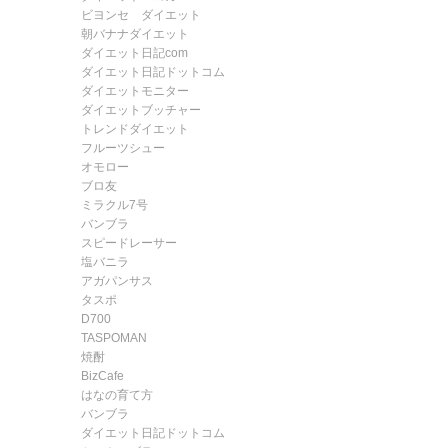
ビヨンセ ダイエット
朝バナナダイエット
ダイエット日記com
ダイエット日記ドットコム
ダイエットモニター
ダイエットブッチャー
トレンドダイエット
フルーツシュー
オモロー
ブロ友
ミラクル7号
バンブラ
スピードレーサー
塩バニラ
アガパンサス
タスポ
D700
TASPOMAN
焼酎
BizCafe
はなの育て方
バンブラ
ダイエット日記ドットコム