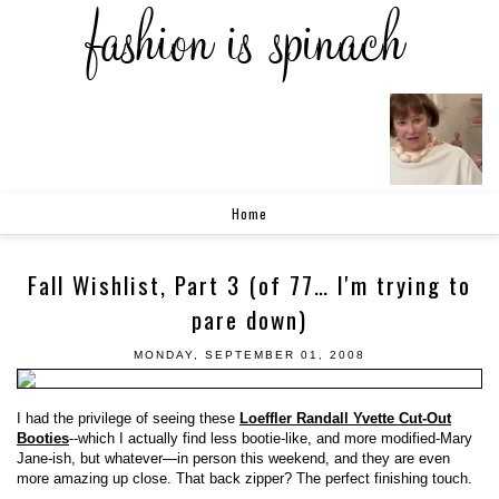
Home
Fall Wishlist, Part 3 (of 77… I'm trying to
pare down)
MONDAY, SEPTEMBER 01, 2008
I had the privilege of seeing these
Loeffler Randall Yvette Cut-Out
Booties
--which I actually find less bootie-like, and more modified-Mary
Jane-ish, but whatever—in person this weekend, and they are even
more amazing up close. That back zipper? The perfect finishing touch.