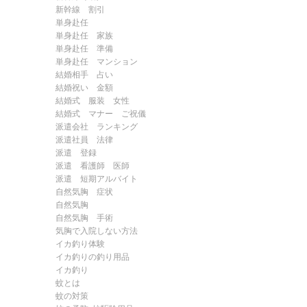
新幹線 割引
単身赴任
単身赴任 家族
単身赴任 準備
単身赴任 マンション
結婚相手 占い
結婚祝い 金額
結婚式 服装 女性
結婚式 マナー ご祝儀
派遣会社 ランキング
派遣社員 法律
派遣 登録
派遣 看護師 医師
派遣 短期アルバイト
自然気胸 症状
自然気胸
自然気胸 手術
気胸で入院しない方法
イカ釣り体験
イカ釣りの釣り用品
イカ釣り
蚊とは
蚊の対策