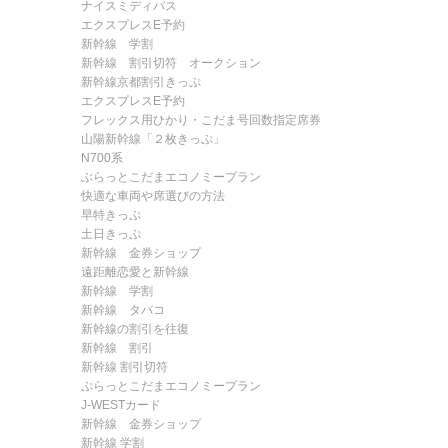
ナイスミディパス
エクスプレスE予約
新幹線 学割
新幹線 割引切符 オークション
新幹線京都割引きっぷ
エクスプレスE予約
フレックス用ひかり・こだま号回数指定席券
山陽新幹線「２枚きっぷ」
N700系
ぶらっとこだまエコノミープラン
快適な車両や席選びの方法
早特きっぷ
土日きっぷ
新幹線 金券ショップ
遠距離恋愛と新幹線
新幹線 学割
新幹線 タバコ
新幹線の割引を往復
新幹線 割引
新幹線 割引切符
ぷらっとこだまエコノミープラン
J-WESTカード
新幹線 金券ショップ
新幹線 学割