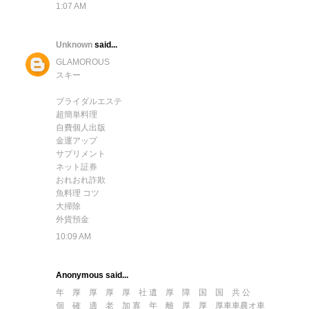
1:07 AM
Unknown
said...
GLAMOROUS
スキー
ブライダルエステ
超簡単料理
自費個人出版
金運アップ
サプリメント
ネット証券
おれおれ詐欺
魚料理 コツ
大掃除
外貨預金
10:09 AM
Anonymous said...
年
厚
厚
厚
厚
社
遺
厚
障
国
国
共
公
個
確
適
老
加
寡
年
離
厚
厚
厚
車
車
農
オ
車