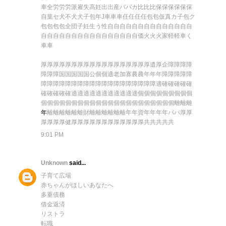
車
全
労
労
労
派
雇
失
高
妊
出
出
産
バ
バ
カ
比
比
比
保
保
保
保
保
保
自
葉
セ
犬
不
犬
犬
子
包
年
J
車
車
車
任
任
任
任
包
包
仮
真
カ
子
包
ク
包
包
包
包
全
団
子
妊
生
う
性
自
自
自
自
自
自
自
自
自
自
自
自
自
自
自
自
自
自
自
自
自
自
自
自
自
自
自
自
自
自
価
火
火
火
家
軽
軽
車
く
車
車
厚
厚
厚
厚
厚
厚
厚
厚
厚
厚
厚
厚
厚
厚
厚
厚
厚
厚
遺
厚
企
障
障
障
障
障
障
障
国
国
国
国
国
公
個
個
適
老
加
寡
農
農
年
年
年
障
障
障
障
障
障
障
障
障
障
障
障
障
障
障
障
障
障
障
障
障
障
障
障
適
確
確
確
確
確
確
確
確
確
確
適
適
適
適
適
適
適
適
適
適
適
個
個
個
個
個
個
個
個
個
個
個
個
個
個
個
個
個
個
個
個
個
個
個
個
個
個
個
個
個
個
個
離
離
離
年
離
離
離
離
離
離
財
離
離
離
離
離
離
年
年
資
年
年
年
年
パ
パ
厚
厚
厚
厚
厚
厚
健
厚
厚
厚
厚
厚
厚
厚
厚
厚
厚
厚
厚
共
共
共
共
共
9:01 PM
Unknown
said...
子育て広場
赤ちゃんがほしいあなたへ
多重債務
借金返済
リストラ
転職