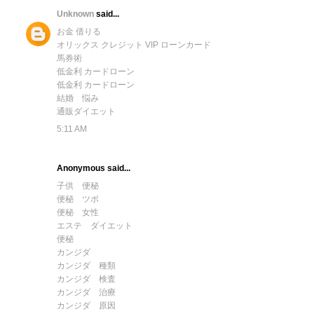
Unknown
said...
お金 借りる
オリックス クレジット VIP ローンカード
馬券術
低金利 カードローン
低金利 カードローン
結婚 悩み
通販ダイエット
5:11 AM
Anonymous said...
子供 便秘
便秘 ツボ
便秘 女性
エステ ダイエット
便秘
カンジダ
カンジダ 種類
カンジダ 検査
カンジダ 治療
カンジダ 原因