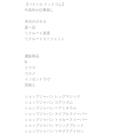
【バイトル ドットコム】
中高年の仕事探し
本日の小ネタ
超一品
リクルート派遣
リクルートエージェント
通販商品
fx
ドラマ
コスメ
イノセントラヴ
芸能人
ショップジャパン レッグマジック
ショップジャパン コアリズム
ショップジャパン ベアミネラル
ショップジャパン スイブルスイーパー
ショップジャパン トゥルースリーパー
ショップジャパン マジックブレッド
ショップジャパン ツヤグラアイロン