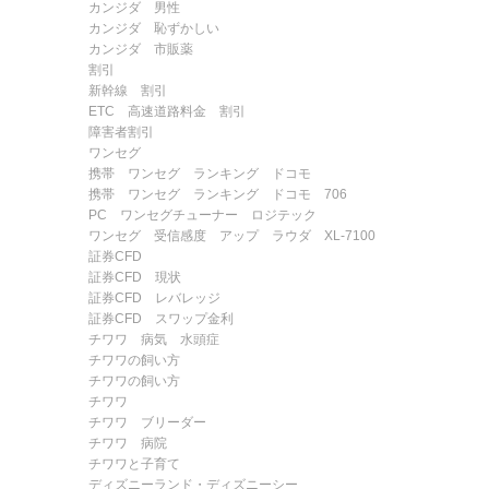
カンジダ 男性
カンジダ 恥ずかしい
カンジダ 市販薬
割引
新幹線 割引
ETC 高速道路料金 割引
障害者割引
ワンセグ
携帯 ワンセグ ランキング ドコモ
携帯 ワンセグ ランキング ドコモ 706
PC ワンセグチューナー ロジテック
ワンセグ 受信感度 アップ ラウダ XL-7100
証券CFD
証券CFD 現状
証券CFD レバレッジ
証券CFD スワップ金利
チワワ 病気 水頭症
チワワの飼い方
チワワの飼い方
チワワ
チワワ ブリーダー
チワワ 病院
チワワと子育て
ディズニーランド・ディズニーシー