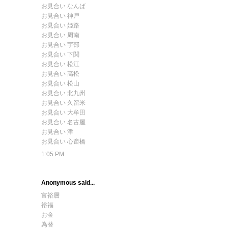
お見合い なんば
お見合い 神戸
お見合い 姫路
お見合い 周南
お見合い 宇部
お見合い 下関
お見合い 松江
お見合い 高松
お見合い 松山
お見合い 北九州
お見合い 久留米
お見合い 大牟田
お見合い 名古屋
お見合い 津
お見合い 心斎橋
1:05 PM
Anonymous said...
富裕層
裕福
お金
為替