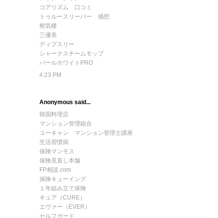
コアリズム 口コミ
トゥルースリーパー 感想
柑気楼
三優美
ディプスリー
シャークスチームモップ
パールホワイトPRO
4:23 PM
Anonymous said...
韓国料理店
マンション管理組合
ユーキャン マンション管理士講座
生活習慣病
保険マンモス
保険見直し本舗
FP相談.com
保険キューイング
１年組み立て保険
キュア（CURE）
エヴァー（EVER）
セルフガード