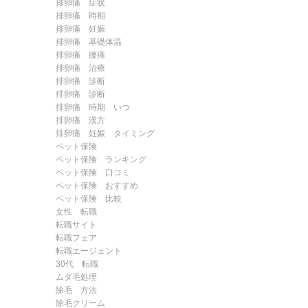
排卵痛 症状
排卵痛 時期
排卵痛 妊娠
排卵痛 基礎体温
排卵痛 腰痛
排卵痛 治療
排卵痛 診断
排卵痛 診断
排卵痛 時期 いつ
排卵痛 漢方
排卵痛 妊娠 タイミング
ペット保険
ペット保険 ランキング
ペット保険 口コミ
ペット保険 おすすめ
ペット保険 比較
女性 転職
転職サイト
転職フェア
転職エージェント
30代 転職
ムダ毛処理
除毛 方法
除毛クリーム