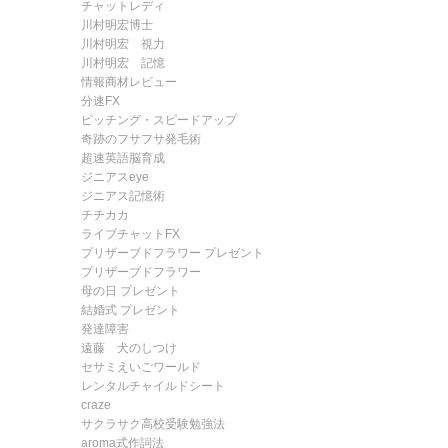
チャットレディ
川村明宏博士
川村明宏 視力
川村明宏 記憶
情報商材レビュー
分速FX
ピッチング・スピードアップ
奇跡のフサフサ発毛術
超速英語脳育成
ジニアスeye
ジニアス記憶術
チチカカ
ライブチャットFX
プリザーブドフラワー プレゼント
プリザーブドフラワー
母の日 プレゼント
結婚式 プレゼント
発達障害
遠藤 犬のしつけ
セサミえいごワールド
レンタルチャイルドシート
craze
サクラサク高校受験勉強法
aroma式作詞法