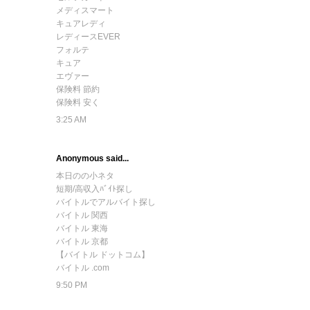
メディスマート
キュアレディ
レディースEVER
フォルテ
キュア
エヴァー
保険料 節約
保険料 安く
3:25 AM
Anonymous said...
本日のの小ネタ
短期/高収入ﾊﾞｲﾄ探し
バイトルでアルバイト探し
バイトル 関西
バイトル 東海
バイトル 京都
【バイトル ドットコム】
バイトル .com
9:50 PM