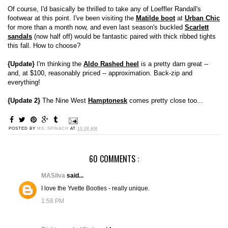
Of course, I'd basically be thrilled to take any of Loeffler Randall's
footwear at this point. I've been visiting the
Matilde boot
at
Urban Chic
for more than a month now, and even last season's buckled
Scarlett
sandals
(now half off) would be fantastic paired with thick ribbed tights
this fall. How to choose?
{Update}
I'm thinking the
Aldo Rashed heel
is a pretty darn great --
and, at $100, reasonably priced -- approximation. Back-zip and
everything!
{Update 2}
The Nine West
Hamptonesk
comes pretty close too...
POSTED BY
MS. SPINACH
AT
10:39 AM
60 COMMENTS :
MASilva
said...
I love the Yvette Booties - really unique.
1:58 PM