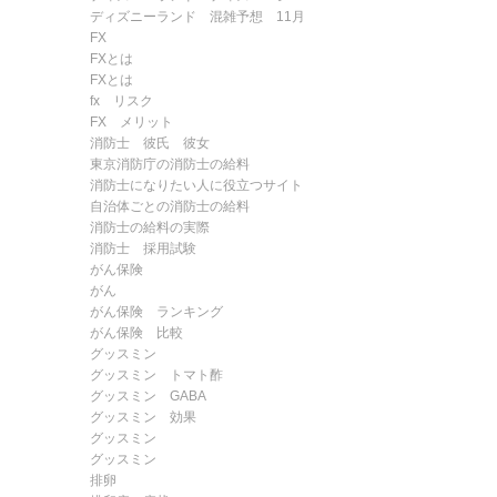
ディズニーランド 混雑予想 11月
FX
FXとは
FXとは
fx リスク
FX メリット
消防士 彼氏 彼女
東京消防庁の消防士の給料
消防士になりたい人に役立つサイト
自治体ごとの消防士の給料
消防士の給料の実際
消防士 採用試験
がん保険
がん
がん保険 ランキング
がん保険 比較
グッスミン
グッスミン トマト酢
グッスミン GABA
グッスミン 効果
グッスミン
グッスミン
排卵