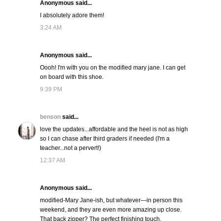
Anonymous said...
I absolutely adore them!
3:24 AM
Anonymous said...
Oooh! I'm with you on the modified mary jane. I can get
on board with this shoe.
9:39 PM
benson
said...
love the updates...affordable and the heel is not as high
so I can chase after third graders if needed (I'm a
teacher...not a pervert!)
12:37 AM
Anonymous said...
modified-Mary Jane-ish, but whatever—in person this
weekend, and they are even more amazing up close.
That back zipper? The perfect finishing touch.