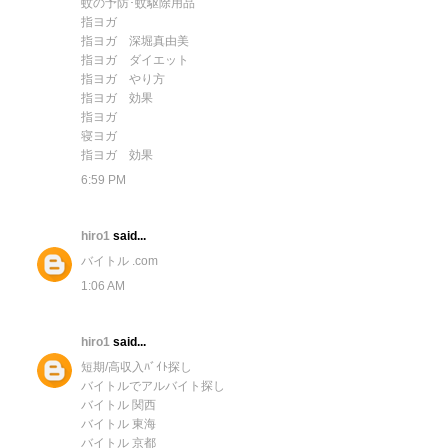
蚊の予防･蚊駆除用品
指ヨガ
指ヨガ 深堀真由美
指ヨガ ダイエット
指ヨガ やり方
指ヨガ 効果
指ヨガ
寝ヨガ
指ヨガ 効果
6:59 PM
hiro1
said...
バイトル .com
1:06 AM
hiro1
said...
短期/高収入ﾊﾞｲﾄ探し
バイトルでアルバイト探し
バイトル 関西
バイトル 東海
バイトル 京都