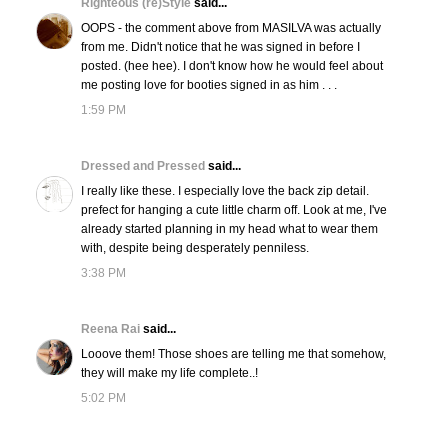
Righteous (re)Style
said...
OOPS - the comment above from MASILVA was actually
from me. Didn't notice that he was signed in before I
posted. (hee hee). I don't know how he would feel about
me posting love for booties signed in as him . . .
1:59 PM
Dressed and Pressed
said...
I really like these. I especially love the back zip detail.
prefect for hanging a cute little charm off. Look at me, I've
already started planning in my head what to wear them
with, despite being desperately penniless.
3:38 PM
Reena Rai
said...
Looove them! Those shoes are telling me that somehow,
they will make my life complete..!
5:02 PM