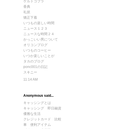
ケルトコブラ
香典
礼状
矯正下着
いつもの楽しい時間
ニュース１２３
ニュースな時間２４
かっこいい男について
オリコンブログ
いつものコーヒー
いつか楽しいことが
タカのブログ
ponc001の日記
スキニー
11:14 AM
Anonymous said...
キャッシングとは
キャッシング 即日融資
優雅な生活
クレジットカード 比較
車 便利アイテム