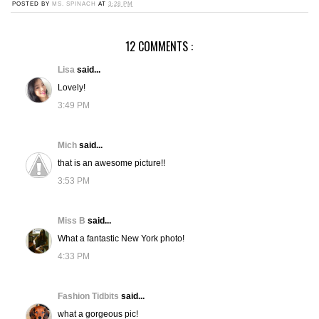
POSTED BY
MS. SPINACH
AT
3:28 PM
12 COMMENTS :
Lisa
said...
Lovely!
3:49 PM
Mich
said...
that is an awesome picture!!
3:53 PM
Miss B
said...
What a fantastic New York photo!
4:33 PM
Fashion Tidbits
said...
what a gorgeous pic!