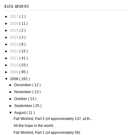
BLOG ARCHIVE
►
2017
( 1 )
►
2016
( 11 )
►
2015
( 2 )
►
2014
( 2 )
►
2013
( 8 )
►
2012
( 15 )
►
2011
( 41 )
►
2010
( 53 )
►
2009
( 95 )
▼
2008
( 281 )
►
December
( 12 )
►
November
( 13 )
►
October
( 13 )
►
September
( 25 )
▼
August
( 11 )
Fall Wishlist, Part 2 (of approximately 137, at th...
All the hope in the world…
Fall Wishlist, Part 1 (of approximately 56)