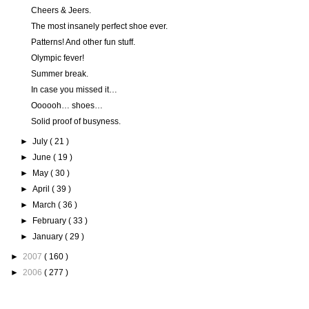
Cheers & Jeers.
The most insanely perfect shoe ever.
Patterns! And other fun stuff.
Olympic fever!
Summer break.
In case you missed it…
Oooooh… shoes…
Solid proof of busyness.
►
July
( 21 )
►
June
( 19 )
►
May
( 30 )
►
April
( 39 )
►
March
( 36 )
►
February
( 33 )
►
January
( 29 )
►
2007
( 160 )
►
2006
( 277 )