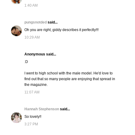
1:40 AM
pungsnotded
said...
Oh you are right, giddy describes it perfectly!!!
10:29 AM
Anonymous said...
:D
I went to high school with the male model. He'd love to
find out that so many people are enjoying that spread in
the magazine.
11:07 AM
Hannah Stephenson
said...
So lovely!!
3:27 PM