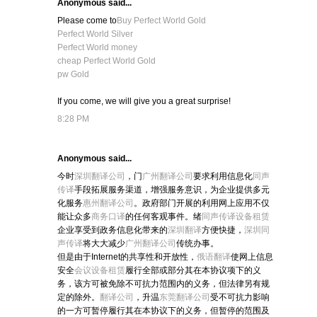
Anonymous said...
Please come to
Buy Perfect World Gold
Perfect World Silver
Perfect World money
cheap Perfect World Gold
pw Gold
If you come, we will give you a great surprise!
8:28 PM
Anonymous said...
今时
深圳翻译公司
，门
广州翻译公司
要求利用信息化
同声
传译
手段拓展服务渠道，增强服务意识，为企业提供多元
化服务
惠州翻译公司
。政府部门开展的利用网上应用不仅
能让众多
商务口译
的任何客观事件。绪
同声传译设备租赁
企业享受到政务信息化带来的
深圳翻译
方便快捷，
深圳同
声传译
将大大减少
广州翻译公司
传统办事。
但是由于Internet的共享性和开放性，
俄语翻译
使网上信息
安全
会议设备租赁
履行全部或部分其在本协议项下的义
务，该方可被免除不可抗力范围内的义务，但法律另有规
定的除外。
翻译公司
，升温
东莞翻译公司
受不可抗力影响
的一方可暂停履行其在本协议下的义务，但暂停的范围及