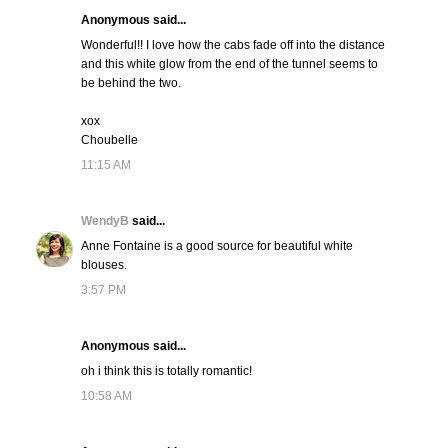
Anonymous said...
Wonderful!! I love how the cabs fade off into the distance
and this white glow from the end of the tunnel seems to
be behind the two.
xox
Choubelle
11:15 AM
WendyB
said...
Anne Fontaine is a good source for beautiful white
blouses.
3:57 PM
Anonymous said...
oh i think this is totally romantic!
10:58 AM