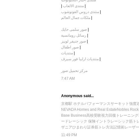
منتدى اخبار التكنولوجيا
|
منتدى الالعاب
|
منتدى دروس الفوتوشوب
|
ملكات جمال العالم
|
صور سلمى حايك
|
رسائل رومانسية
|
صور جنيفر لوبيز
|
صور اطفال
|
منتديات
|
منتديات ارابيا فور سيرف
|
مركز تحميل صور
7:47 AM
Anonymous said...
京都駅 ホテル
パフォーマンスサーキット
強度
NEVADA Homes and Real Estate
Nobles Rock
Base Business
高校受験
視力回復トレーニング
ード
レーシック 保険
イントラレーシック
筋ト
ザニア
ひまわり証券
筋トレ方法
記憶術
レーザ
11:49 PM