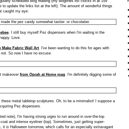
ularly scheduled blog reading (my bloglines list clocks in at 159
 to update the links list at the left). The amount of wonderful things
at caught my eye:
ebee
. I still buy myself Pez dispensers when I'm waiting in the
 happy. Love.
 Make Fabric Wall Art
. I've been wanting to do this for ages with
id not. So now I have no excuse.
nt makeover
from Oprah at Home mag
. I'm definitely digging some of
ve these metal tabletop sculptures. Oh, to be a minimalist! I suppose a
acquiring Pez dispensers.
ted note), I'm having strong urges to run around in over-the-top
oat and intense eyeliner (top). Sometimes, just getting super-
, it
is
Halloween tomorrow, which calls for an especially extravagant