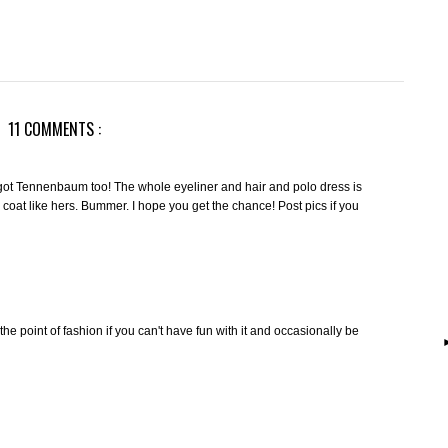
11 COMMENTS :
ot Tennenbaum too! The whole eyeliner and hair and polo dress is
e coat like hers. Bummer. I hope you get the chance! Post pics if you
 the point of fashion if you can't have fun with it and occasionally be