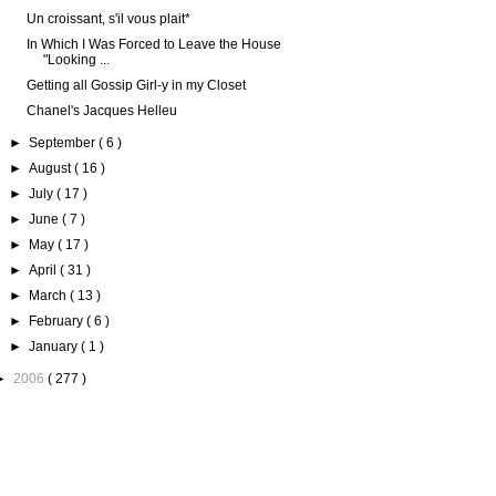
Un croissant, s'il vous plait*
In Which I Was Forced to Leave the House
"Looking ...
Getting all Gossip Girl-y in my Closet
Chanel's Jacques Helleu
►
September
( 6 )
►
August
( 16 )
►
July
( 17 )
►
June
( 7 )
►
May
( 17 )
►
April
( 31 )
►
March
( 13 )
►
February
( 6 )
►
January
( 1 )
►
2006
( 277 )