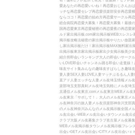
名！援&セフレ
近所で発見！逆援娘？セフレ娘
愛
あなたの再恋愛
いいね！再恋愛
おじさんお
ッチな再恋愛
セレブ再恋愛倶楽部
安全再恋愛
ならココ！
再恋愛の始め方
再恋愛サークル
再
総合病院
再恋愛大募集！
再恋愛大募集！
最後
国再恋愛
東京再恋愛
秘密の再恋愛
夜の再恋愛
家
ルド
家出掲示板.com
家出掲示板WEB
スレスレ
掲示板攻略法
秘密の家出掲示板
やりたい放題
し
家出掲示板だけ！
家出掲示板MAX
無料家出
出掲示板
東京家出掲示板
家出少女掲示板
美少
紹介所
即会いランキング
大人の即会いサーク
いLOVE
即会いチャンネル
踊る即会い走査線！
味友サイト集
みんなの趣味友
すばらしき趣味
妻
人妻SEX
人妻LOVE
人妻マッチ
ぷるるん人妻
直アド人妻
エッチな人妻
メル友埼玉情報
メル
楽部埼玉支部
真剣メル友埼玉
気軽にメル友埼
京通信
メル友東京.com
メル友東京WEB
メル友
ル友東京「サポして！」
大人のメル友東京
メ
ル友神奈川の旅
人妻メル友倶楽部神奈川支部
のメル友神奈川
みんなのメル友掲示板
全国メ
ル友出会いWEB
メル友出会いタウン
メル友出
クラブ
大阪メル友募集クラブ
名古屋メル友募
WEB
メル友掲示板タウン
メル友掲示板フレン
出会いGET
メル友出会いCITY
メル友出会いｃ