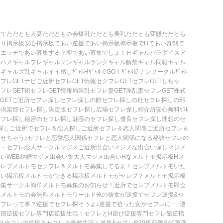
ってただとも
人妻ただともの会
爆乳ただとも
美乳ただとも
変態ただとも
くり掲示板
安心掲示板であい
逆援であい掲示板
掲示板でHであい
真剣で
国
エッチであい募集する？
即であい募集でしょ！
Ｈギャルパラダイス
ア
ルハメ
ギャルフレ
ギャルマン
ギャルランク
ギャル解禁
ギャル同報
ギャル
れギャルズ
乱ギャルイイ感じ
ｷﾞｬﾙH
ｷﾞｬﾙでGO！
ｷﾞｬﾙ逆ナンサークル
ｷﾞｬﾙ
フレGETナビ
ご近所セフレGET情報
セクフレGET
セフレGETしちゃ
フレGET術
セフレGET情報局
淫乱セフレ妻GET
淫乱妻セフレGET
株式
GET
ご近所セフレ探し
セフレ探しの館
セフレ探しの杜
セフレ探しの部
し倶楽部
セフレ探し決定版
セフレ探し広場
セフレ探し紹介所
安心無料ｾﾌﾚ
セフレ探し
秘密のセフレ探し
魅惑のセフレ探し
優良セフレ探し
理想のセ
探し
ご近所でセフレ＆恋人探し
ご近所セフレ＆恋人関係
ご近所セフレ＆
せちゃう♪
セフレと恋愛恋人関係
セフレと恋人関係になる秘訣
セフレの
・・
セフレ恋人サークル
マジメご近所出合い
マジメな出合い探し
マジメ
いWEB
結婚マジメ出会い集
大人マジメ出合い
Hなメルトモ掲示板
Hメ
セレブメルトモ
セクフレ＆メルトモ募集してるよ！
セレブメルトモいた
ぱい掲示板
メルトモができる掲示板
メルトモがセレブ？
メルトモ掲示板
募集サークル
簡単メルトモ募集のお知らせ！
近所でセレブメルトモ
即会
料メルトモの会
無料メルトモワールド
俺の彼女が逆援でセフレ
逆援&セ
セフレって事？
逆援でセフレ探そうよ♪
逆援で拾った女がセフレに･･･
逆
楽部
逆援セフレ専門店
逆援生活！セフレとH遊び
逆援専門セフレ館
逆指