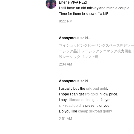
Ehehe VIVA PEZ!
I still have an old mickey and minnie couple
Time for them to show off a bit!
8:22 PM
Anonymous said...
マイショッピング
ヒーリングスペース
理容ソ
ーシック
品川 レーシック
ソニマック
視力回復
設
レーシック
ゴルフ上達
2:34 AM
Anonymous said...
I usually buy the
silkroad gold
.
I hope i can get
sro gold
in low price.
i buy
silkroad online gold
for you.
silk road gold
is present for you.
Do you like
cheap silkroad gold
?
2:51 AM