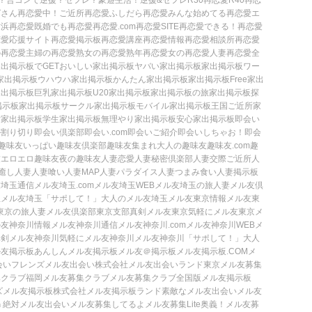
？
合コンで逆援？セフレ？
豪遊生活！逆援&セフレ
R30再恋愛
R40再恋
ばさん再恋愛中！
ご近所再恋愛
ふしだら再恋愛
みんな始めてる再恋愛
エ
横浜再恋愛
既婚でも再恋愛
再恋愛.com
再恋愛SITE
再恋愛できる！
再恋愛
恋愛応援サイト
再恋愛掲示板
再恋愛講座
再恋愛情報
再恋愛相談所
再恋愛
の再恋愛
主婦の再恋愛
熟女の再恋愛
熟年再恋愛
女の再恋愛
人妻再恋愛
全
出掲示板でGET
おいしい家出掲示板
ヤバい家出掲示板
家出掲示板ワー
家出掲示板
ウハウハ家出掲示板
かんたん家出掲示板
家出掲示板Free
家出
家出掲示板
巨乳家出掲示板
U20家出掲示板
家出掲示板の旅
家出掲示板探
掲示板
家出掲示板サークル
家出掲示板モバイル
家出掲示板王国
ご近所家
女家出掲示板
学生家出掲示板
無理やり家出掲示板
安心家出掲示板
即会い
ル
割り切り即会い倶楽部
即会い.com
即会いご紹介
即会いしちゃお！
即会
趣味友いっぱい
趣味友倶楽部
趣味友集まれ
大人の趣味友
趣味友.com
趣
友
エロエロ趣味友
夜の趣味友
人妻恋愛
人妻秘密倶楽部
人妻交際
ご近所人
癒し人妻
人妻喰い
人妻MAP
人妻パラダイス
人妻つまみ食い
人妻掲示板
友埼玉通信
メル友埼玉.com
メル友埼玉WEB
メル友埼玉の旅
人妻メル友倶
玉
メル友埼玉「サポして！」
大人のメル友埼玉
メル友東京情報
メル友東
東京の旅
人妻メル友倶楽部東京支部
真剣メル友東京
気軽にメル友東京
メ
ル友神奈川情報
メル友神奈川通信
メル友神奈川.com
メル友神奈川WEB
メ
真剣メル友神奈川
気軽にメル友神奈川
メル友神奈川「サポして！」
大人
ル友掲示板
あんしんメル友掲示板
メル友＠掲示板
メル友掲示板.COM
メ
会いフレンズ
メル友出会い株式会社
メル友出会いランド
東京メル友募集
集クラブ
福岡メル友募集クラブ
メル友募集クラブ全国版
メル友掲示板
ズ
メル友掲示板株式会社
メル友掲示板ランド
素敵なメル友出会い
メル友
ｈ
絶対メル友出会い
メル友募集してるよ
メル友募集Lite
奥義！メル友募