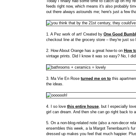
Today I finally had some time to catch up on my reg
feeds right now, which means it's also probably time
out there always astounds me; here's just a few th
1. A Pez work of art! Created by
One Good Bumbl
checkout line at the grocery store – they're just so
2. How About Orange has a great how-to on
How to
vintage prints. Did I know it was so easy? No, I d
3. Ma Vie En Rose
turned me on to
this apartme
the ideas.
4. I so love
this entire house
, but I especially lo
girl can dream. And then she can go right back to 
5. On a non-blog-related note (also a non-decor rela
ensembles this week, a la Margot Tenenbaum's fur c
dressed up makes you feel that much happier. Plus