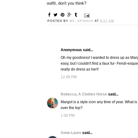
outfit, don't you think?
POSTED BY
MS. SPINACH
AT
9:07 AM
Anonymous said...
Oh my goodness! I wanted to dress up as Marg
easy, but I couldn't find a faux fur- Fendi-esqu
really do dress as her!!
12:49 PM
Rebecca, A Clothes Horse
said...
Margot is a style icon any time of year. What is
over the top?
1:00 PM
Anne-Laure
said...