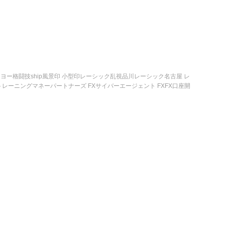
ーヨー
格闘技
ship
風景印 小型印
レーシック
乱視
品川レーシック
名古屋 レ
トレーニング
マネーパートナーズ FX
サイバーエージェント FX
FX口座開