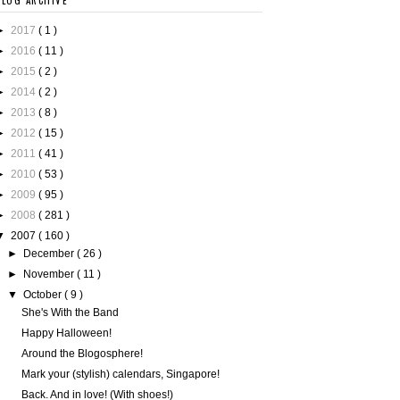
BLOG ARCHIVE
►
2017
( 1 )
►
2016
( 11 )
►
2015
( 2 )
►
2014
( 2 )
►
2013
( 8 )
►
2012
( 15 )
►
2011
( 41 )
►
2010
( 53 )
►
2009
( 95 )
►
2008
( 281 )
▼
2007
( 160 )
►
December
( 26 )
►
November
( 11 )
▼
October
( 9 )
She's With the Band
Happy Halloween!
Around the Blogosphere!
Mark your (stylish) calendars, Singapore!
Back. And in love! (With shoes!)