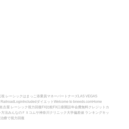
近視 レーシック
はまっこ添乗員
マネーパートナーズ
LAS VEGAS
 Railroad
LoginIncluded
ダイエット
Welcome to bneeds.com
Home
名古屋 レーシック
視力回復
FX比較
FX口座開設
年会費無料クレジットカ
レ方法
みんなのＦＸ
コムサ
神奈川クリニック
大学偏差値 ランキング
キッ
ー治療で視力回復