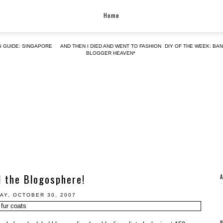
Home
G GUIDE: SINGAPORE
AND THEN I DIED AND WENT TO FASHION
DIY OF THE WEEK: BA
BLOGGER HEAVEN*
 the Blogosphere!
AY, OCTOBER 30, 2007