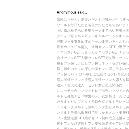
Anonymous said...
気軽にただとも
逆援ただとも
巨乳ただとも
笑
ワールド
毎日ただとも
夜のただとも
であいま
あい掲示板
であい募集サークル
であい募集王
クティブギャルズ
ギャルギャルパニック
ギャ
満開
ギャル友集め
淫乱ギャルル
誘いギャル
乱
痴女カフェ
ｷﾞｬﾙ乱交
ご近所セフレGET
ご近所セ
う？
セフレGETしませんか？
セフレGETナビ
セ
会社セフレGET
人妻セフレGET術
友達orセフレ
屋
セフレ探しナビ
セフレ探しネット
セフレ探
探し
運命のセフレ探し
全国セフレ探し
男女の
フレ探し
ﾏｼﾞﾒにｾﾌﾚ探し
ご近所でセフレ＆恋人
恋人関係
セフレ＝援恋人関係
セフレ＆恋人を探
達人！恋人の達人！
セフレ女と恋人関係に・
にエッチ出合い
マジメセレブ出合い
マジメ出合
ルトモ募集ナビ
Ｃ学生のメル友無料
ぜーんぶ
だきます
セレブメルトモ待合室
メルトモいっ
ランキング
メルトモ無料ランク
安心メルトモ
いメルトモ掲示板
無料で見つかるメルトモ
無
フレ生活
逆援GET娘がセフレ契約成立
逆援＝
援セフレなび
逆援セフレ夏物語
逆援セフレ倶